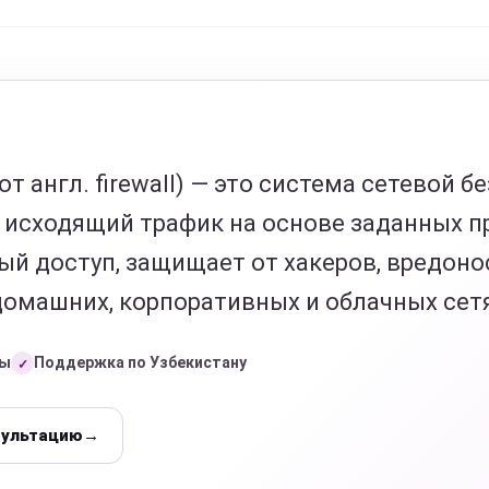
т англ. firewall) — это система сетевой б
 исходящий трафик на основе заданных п
й доступ, защищает от хакеров, вредон
 домашних, корпоративных и облачных сет
ты
Поддержка по Узбекистану
✓
сультацию
→