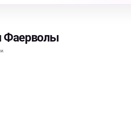
я Фаерволы
и.