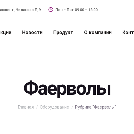
Ташкент, Чиланзар Е, 9.
Пон – Пят 09:00 – 18:00
кции
Новости
Продукт
О компании
Кон
Фаерволы
Вы здесь:
Главная
Оборудование
Рубрика "Фаерволы"