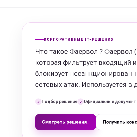
КОРПОРАТИВНЫЕ IT-РЕШЕНИЯ
Что такое Фаервол ? Фаервол (о
которая фильтрует входящий и
блокирует несанкционированны
сетевых атак. Используется в
Подбор решения
Официальные докумен
✓
✓
Смотреть решения
↓
Получить кон