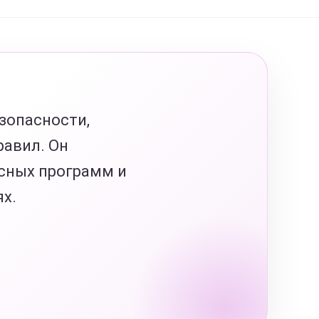
езопасности,
равил. Он
осных программ и
ях.