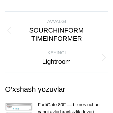
AVVALGI
SOURCHINFORM
TIMEINFORMER
KEYINGI
Lightroom
O‘xshash yozuvlar
FortiGate 80F — biznes uchun
yangi avlod xavfsizlik devori