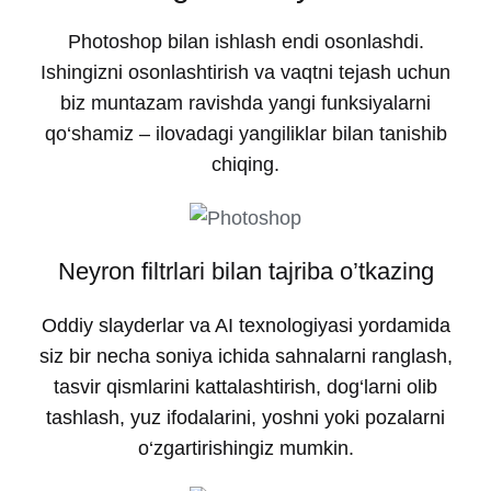
Photoshop bilan ishlash endi osonlashdi.
Ishingizni osonlashtirish va vaqtni tejash uchun
biz muntazam ravishda yangi funksiyalarni
qo‘shamiz – ilovadagi yangiliklar bilan tanishib
chiqing.
Neyron filtrlari bilan tajriba o’tkazing
Oddiy slayderlar va AI texnologiyasi yordamida
siz bir necha soniya ichida sahnalarni ranglash,
tasvir qismlarini kattalashtirish, dog‘larni olib
tashlash, yuz ifodalarini, yoshni yoki pozalarni
o‘zgartirishingiz mumkin.