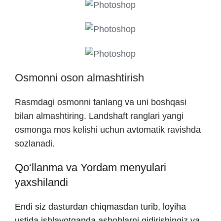
Osmonni oson almashtirish
Rasmdagi osmonni tanlang va uni boshqasi
bilan almashtiring. Landshaft ranglari yangi
osmonga mos kelishi uchun avtomatik ravishda
sozlanadi.
Qo‘llanma va Yordam menyulari
yaxshilandi
Endi siz dasturdan chiqmasdan turib, loyiha
ustida ishlayotganda asboblarni qidirishingiz va