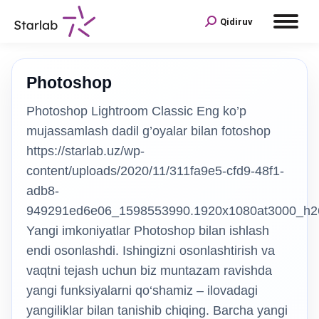
Qidiruv
Photoshop
Photoshop Lightroom Classic Eng ko’p
mujassamlash dadil g’oyalar bilan fotoshop
https://starlab.uz/wp-
content/uploads/2020/11/311fa9e5-cfd9-48f1-
adb8-
949291ed6e06_1598553990.1920x1080at3000_h2
Yangi imkoniyatlar Photoshop bilan ishlash
endi osonlashdi. Ishingizni osonlashtirish va
vaqtni tejash uchun biz muntazam ravishda
yangi funksiyalarni qo‘shamiz – ilovadagi
yangiliklar bilan tanishib chiqing. Barcha yangi