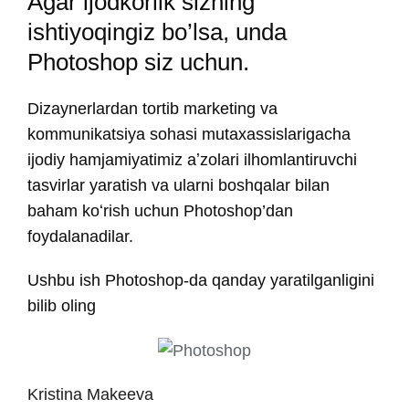
Agar ijodkorlik sizning
ishtiyoqingiz bo’lsa, unda
Photoshop siz uchun.
Dizaynerlardan tortib marketing va
kommunikatsiya sohasi mutaxassislarigacha
ijodiy hamjamiyatimiz aʼzolari ilhomlantiruvchi
tasvirlar yaratish va ularni boshqalar bilan
baham koʻrish uchun Photoshop’dan
foydalanadilar.
Ushbu ish Photoshop-da qanday yaratilganligini
bilib oling
Kristina Makeeva