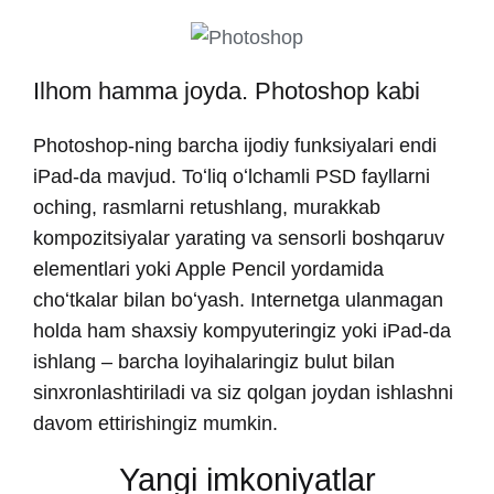
Ilhom hamma joyda. Photoshop kabi
Photoshop-ning barcha ijodiy funksiyalari endi
iPad-da mavjud. Toʻliq oʻlchamli PSD fayllarni
oching, rasmlarni retushlang, murakkab
kompozitsiyalar yarating va sensorli boshqaruv
elementlari yoki Apple Pencil yordamida
choʻtkalar bilan boʻyash. Internetga ulanmagan
holda ham shaxsiy kompyuteringiz yoki iPad-da
ishlang – barcha loyihalaringiz bulut bilan
sinxronlashtiriladi va siz qolgan joydan ishlashni
davom ettirishingiz mumkin.
Yangi imkoniyatlar