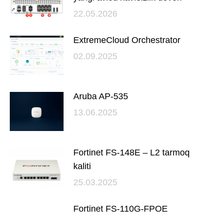
22.05.2026
ExtremeCloud Orchestrator
02.09.2025
Aruba AP‑535
13.06.2025
Fortinet FS-148E – L2 tarmoq
kaliti
25.03.2025
Fortinet FS-110G-FPOE