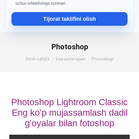
uchun ishlatilishiga roziman.
Tijorat taklifini olish
Photoshop
Siz shu yerdasiz:
Bosh sahifa
Без категории
Photoshop
Photoshop Lightroom Classic
Eng ko'p mujassamlash dadil
g'oyalar bilan fotoshop