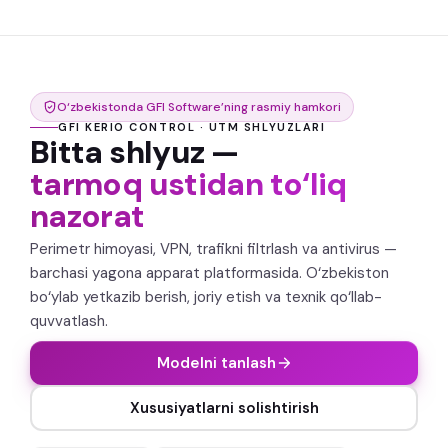
O‘zbekistonda GFI Software’ning rasmiy hamkori
GFI KERIO CONTROL · UTM SHLYUZLARI
Bitta shlyuz —
tarmoq ustidan to‘liq
nazorat
Perimetr himoyasi, VPN, trafikni filtrlash va antivirus —
barchasi yagona apparat platformasida. O‘zbekiston
bo‘ylab yetkazib berish, joriy etish va texnik qo‘llab-
quvvatlash.
Modelni tanlash
Xususiyatlarni solishtirish