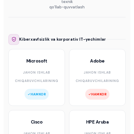
texnik
qo‘llab-quvvatlash
Kiberxavfsizlik va korporativ IT-yechimlar
Microsoft
Adobe
JAHON ISHLAB
JAHON ISHLAB
CHIQARUVCHILARINING
CHIQARUVCHILARINING
HAMKOR
HAMKOR
Cisco
HPE Aruba
JAHON ISHLAB
JAHON ISHLAB