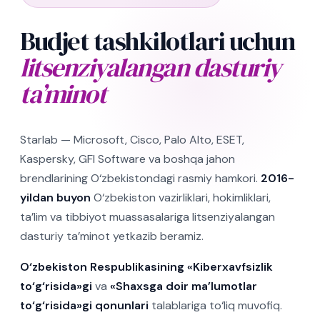
Budjet tashkilotlari uchun
litsenziyalangan dasturiy
ta’minot
Starlab — Microsoft, Cisco, Palo Alto, ESET,
Kaspersky, GFI Software va boshqa jahon
brendlarining O‘zbekistondagi rasmiy hamkori.
2016-
yildan buyon
O‘zbekiston vazirliklari, hokimliklari,
ta’lim va tibbiyot muassasalariga litsenziyalangan
dasturiy ta’minot yetkazib beramiz.
O‘zbekiston Respublikasining «Kiberxavfsizlik
to‘g‘risida»gi
va
«Shaxsga doir ma’lumotlar
to‘g‘risida»gi qonunlari
talablariga to‘liq muvofiq.