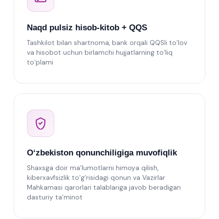
Naqd pulsiz hisob-kitob + QQS
Tashkilot bilan shartnoma, bank orqali QQSli to‘lov
va hisobot uchun birlamchi hujjatlarning to‘liq
to‘plami
O‘zbekiston qonunchiligiga muvofiqlik
Shaxsga doir ma’lumotlarni himoya qilish,
kiberxavfsizlik to‘g‘risidagi qonun va Vazirlar
Mahkamasi qarorlari talablariga javob beradigan
dasturiy ta’minot