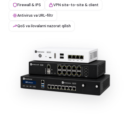
Firewall & IPS
VPN site-to-site & client
Antivirus va URL-filtr
QoS va ilovalarni nazorat qilish