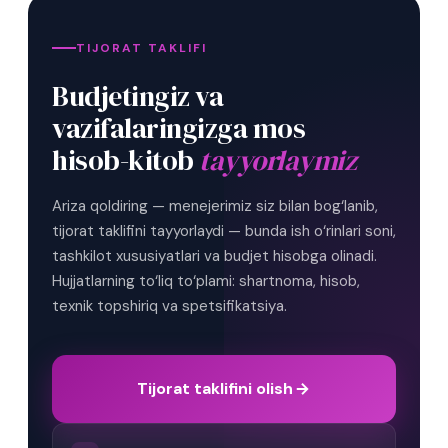
TIJORAT TAKLIFI
Budjetingiz va
vazifalaringizga mos
hisob-kitob
tayyorlaymiz
Ariza qoldiring — menejerimiz siz bilan bog‘lanib,
tijorat taklifini tayyorlaydi — bunda ish o‘rinlari soni,
tashkilot xususiyatlari va budjet hisobga olinadi.
Hujjatlarning to‘liq to‘plami: shartnoma, hisob,
texnik topshiriq va spetsifikatsiya.
Tijorat taklifini olish