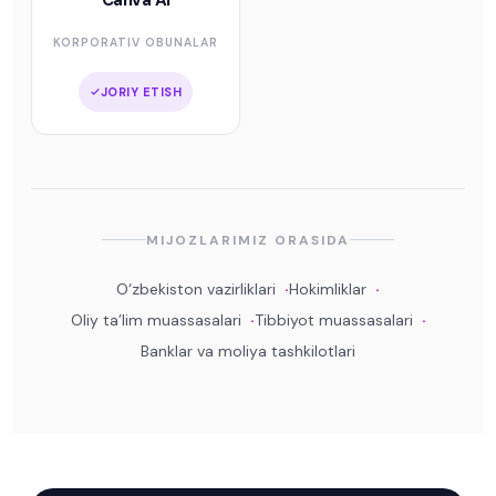
KORPORATIV OBUNALAR
JORIY ETISH
MIJOZLARIMIZ ORASIDA
O‘zbekiston vazirliklari
Hokimliklar
Oliy ta’lim muassasalari
Tibbiyot muassasalari
Banklar va moliya tashkilotlari