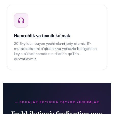
Hamrohlik va texnik ko‘mak
2016-yildan buyon yechimlarni joriy etamiz, IT-
mutaxassislarni o‘qitamiz va yetkazib berilgandan
keyin o‘zbek hamda rus tillarida qo‘llab-
quvvatlaymiz
— SOHALAR BO‘YICHA TAYYOR YECHIMLAR
Tashkilotingiz faoliyatiga mos