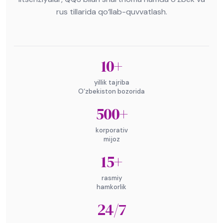
rus tillarida qo‘llab-quvvatlash.
10+
yillik tajriba
O‘zbekiston bozorida
500+
korporativ
mijoz
15+
rasmiy
hamkorlik
24/7