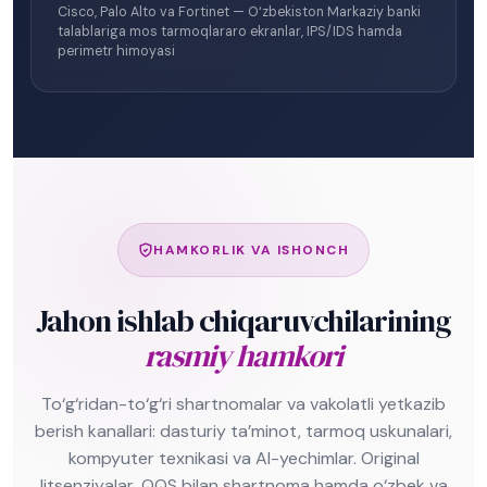
Cisco, Palo Alto va Fortinet — O‘zbekiston Markaziy banki
talablariga mos tarmoqlararo ekranlar, IPS/IDS hamda
perimetr himoyasi
HAMKORLIK VA ISHONCH
Jahon ishlab chiqaruvchilarining
rasmiy hamkori
To‘g‘ridan-to‘g‘ri shartnomalar va vakolatli yetkazib
berish kanallari: dasturiy ta’minot, tarmoq uskunalari,
kompyuter texnikasi va AI-yechimlar. Original
litsenziyalar, QQS bilan shartnoma hamda o‘zbek va