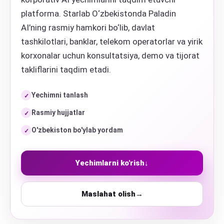
platforma. Starlab O‘zbekistonda Paladin
AI’ning rasmiy hamkori bo‘lib, davlat
tashkilotlari, banklar, telekom operatorlar va yirik
korxonalar uchun konsultatsiya, demo va tijorat
takliflarini taqdim etadi.
Yechimni tanlash
✓
Rasmiy hujjatlar
✓
O'zbekiston bo'ylab yordam
✓
Yechimlarni ko'rish
↓
Maslahat olish
→