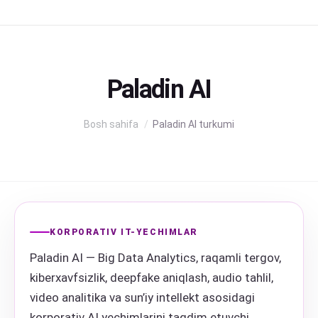
Paladin AI
Siz shu yerdasiz:
Bosh sahifa
Paladin AI turkumi
KORPORATIV IT-YECHIMLAR
Paladin AI — Big Data Analytics, raqamli tergov,
kiberxavfsizlik, deepfake aniqlash, audio tahlil,
video analitika va sun’iy intellekt asosidagi
korporativ AI yechimlarini taqdim etuvchi