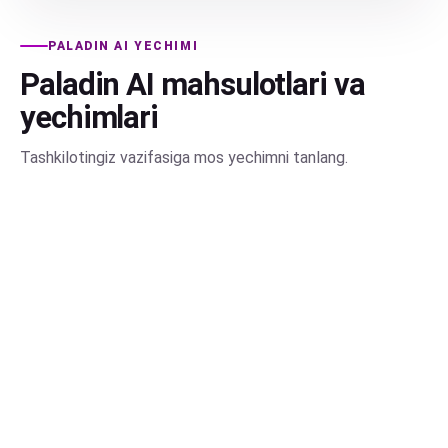
PALADIN AI YECHIMI
Paladin AI mahsulotlari va
yechimlari
Tashkilotingiz vazifasiga mos yechimni tanlang.
PALADIN AI
Paladin AI Assistant — himoyalangan