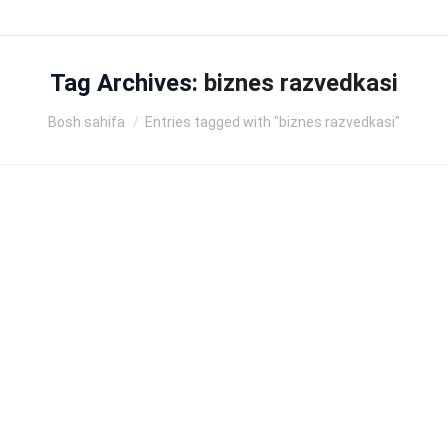
Tag Archives:
biznes razvedkasi
Siz shu yerdasiz:
Bosh sahifa
Entries tagged with "biznes razvedkasi"
MICROSOFT
09.11.2020