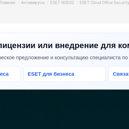
Вы здесь:
Главная
Антивирусы
ESET NOD32
ESET Cloud Office Securit
ицензии или внедрение для к
ческое предложение и консультацию специалиста по 
неса
ESET для бизнеса
Связат