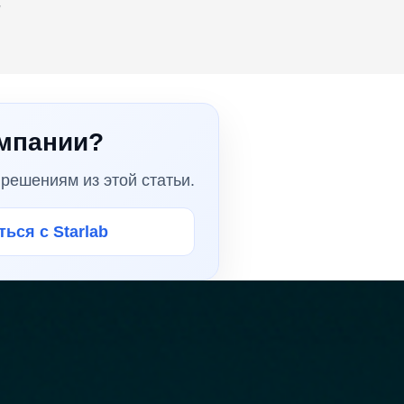
y
омпании?
решениям из этой статьи.
ься с Starlab