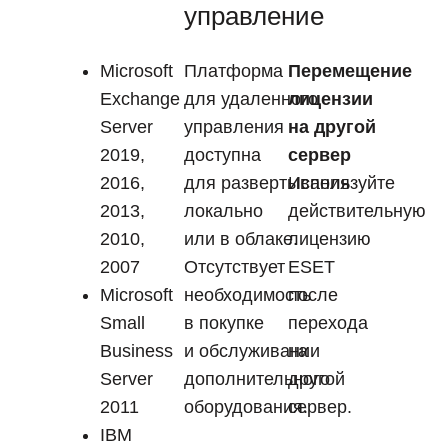
управление
Microsoft
Платформа
Перемещение
Exchange
для удаленного
лицензии
Server
управления
на другой
2019,
доступна
сервер
2016,
для развертывания
Используйте
2013,
локально
действительную
2010,
или в облаке.
лицензию
2007
Отсутствует
ESET
Microsoft
необходимость
после
Small
в покупке
перехода
Business
и обслуживании
на
Server
дополнительного
другой
2011
оборудования.
сервер.
IBM