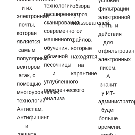
условия
технологии
обзора
и их
фильтрации
расширенного
угроз,
электронной
электронной
сканирования,
пользователей
почты,
почты и
современного
и
которая
действия
машинного
файлов,
является
для
обучения,
которые
самым
отфильтрован
облачной
находятся
популярным
электронных
песочницы
на
вектором
писем.
и
карантине.
атак, с
А
углубленного
помощью
значит
поведенческого
многоуровневых
у ИТ-
анализа.
технологий
администрато
Антиспам,
будет
Антифишинг
больше
и
времени,
защита