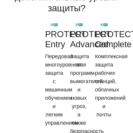
защиты?
PROTECT
PROTECT
PROTEC
Entry
Advanced
Complete
Передовая
Защита
Комплексная
многоуровневая
от
защита
защита
программ-
рабочих
с
вымогателей
станций,
машинным
и
облачных
обучением
новых
приложений
и
угроз,
и
легким
а
почты
управлением
также
безопасность