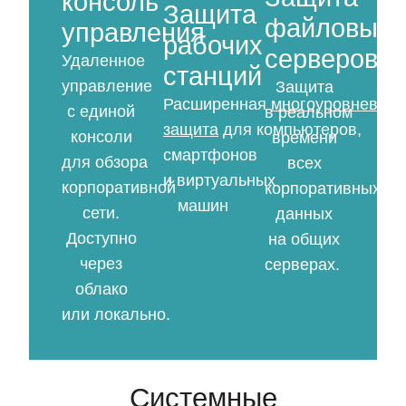
консоль
Защита
файловых
управления
рабочих
серверов
Удаленное
станций
управление
Защита
Расширенная
многоуровневая
с единой
в реальном
защита
для компьютеров,
консоли
времени
смартфонов
для обзора
всех
и виртуальных
корпоративной
корпоративных
машин
сети.
данных
Доступно
на общих
через
серверах.
облако
или локально.
Системные