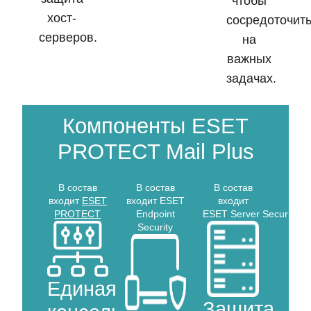
чтобы
хост-
сосредоточит
серверов.
на
важных
задачах.
Компоненты ESET
PROTECT Mail Plus
В состав
В состав
В состав
входит
ESET
входит ESET
входит
PROTECT
Endpoint
ESET Server Security
Security
Единая
Защита