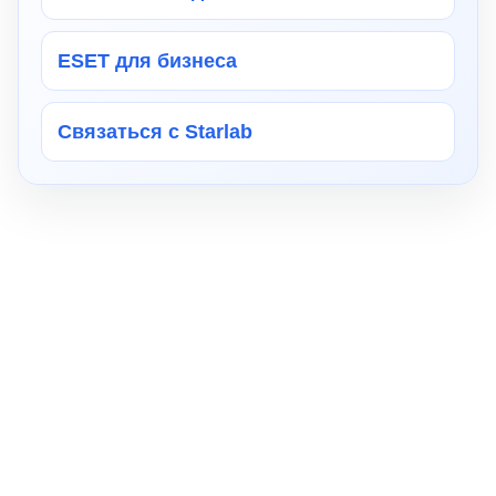
ESET для бизнеса
Связаться с Starlab
Комплексная защита корпоративной
почты
ESET PROTECT Mail Plus
Проактивная защита
электронной почты от «0-
дневных» угроз