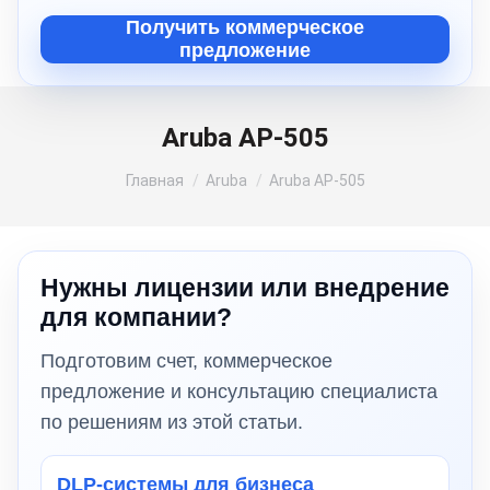
Получить коммерческое
предложение
Aruba AP‑505
Вы здесь:
Главная
Aruba
Aruba AP‑505
Нужны лицензии или внедрение
для компании?
Подготовим счет, коммерческое
предложение и консультацию специалиста
по решениям из этой статьи.
DLP-системы для бизнеса