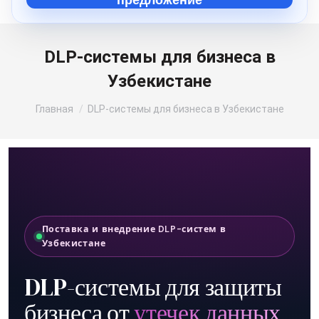
предложение
DLP-системы для бизнеса в
Узбекистане
Вы здесь:
Главная
DLP-системы для бизнеса в Узбекистане
Поставка и внедрение DLP-систем в
Узбекистане
DLP-системы для защиты
бизнеса от
утечек данных