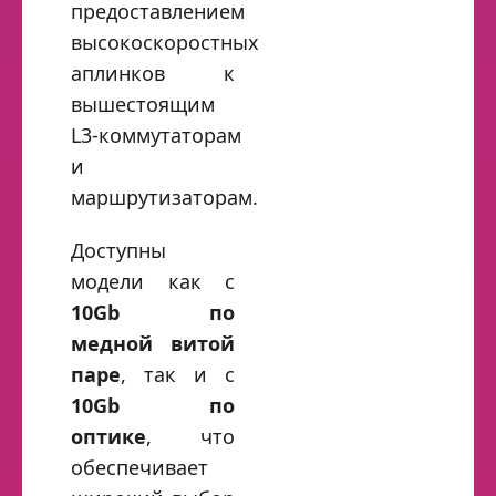
предоставлением
высокоскоростных
аплинков к
вышестоящим
L3‑коммутаторам
и
маршрутизаторам.
Доступны
модели как с
10Gb по
медной витой
паре
, так и с
10Gb по
оптике
, что
обеспечивает