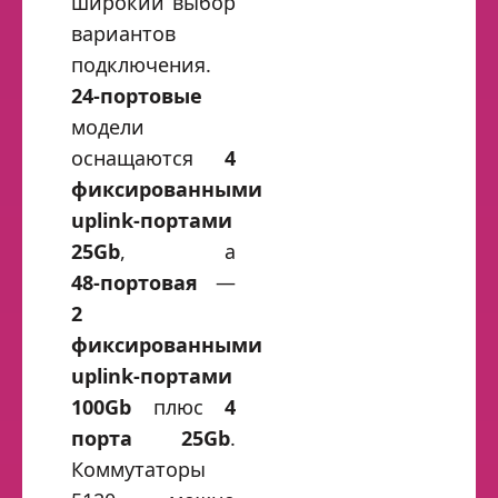
широкий выбор
вариантов
подключения.
24‑портовые
модели
оснащаются
4
фиксированными
uplink‑портами
25Gb
, а
48‑портовая
—
2
фиксированными
uplink‑портами
100Gb
плюс
4
порта 25Gb
.
Коммутаторы