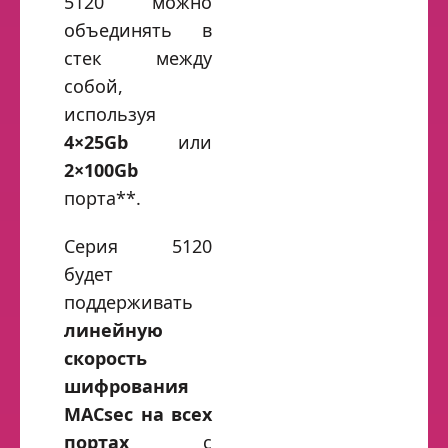
5120 можно
объединять в
стек между
собой,
используя
4×25Gb
или
2×100Gb
порта**.
Серия 5120
будет
поддерживать
линейную
скорость
шифрования
MACsec на всех
портах
с