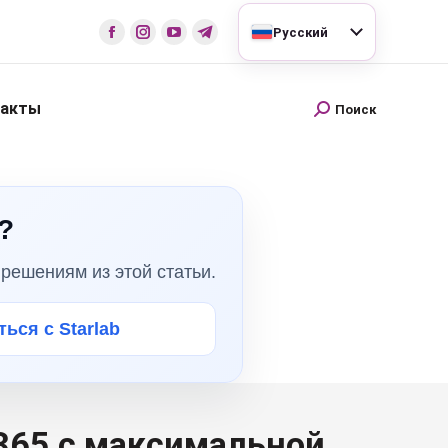
Русский
такты
Поиск
?
решениям из этой статьи.
ься с Starlab
 365 с максимальной