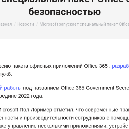
безопасностью
ы здесь:
лавная
Новости
Microsoft запускает специальный пакет Offic
ерсию пакета офисных приложений Office 365 ,
разраб
лужб.
ой работы
под названием Office 365 Government Secr
редине 2022 года.
icrosoft Пол Лоример отметил, что современные пр
нности и производительности сотрудников с помощь
же управление несколькими приложениями, устройст