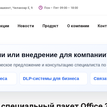
Ташкент, Чиланзар Е, 9.
Пон – Пят 09:00 – 18:00
кции
Новости
Продукт
О компании
Кон
и или внедрение для компании
ческое предложение и консультацию специалиста по 
неса
DLP-системы для бизнеса
Связат
т специальный пакет Office