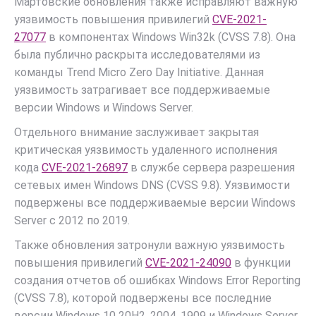
Мартовские обновления также исправляют важную
уязвимость повышения привилегий
CVE-2021-
27077
в компонентах Windows Win32k (CVSS 7.8). Она
была публично раскрыта исследователями из
команды Trend Micro Zero Day Initiative. Данная
уязвимость затрагивает все поддерживаемые
версии Windows и Windows Server.
Отдельного внимание заслуживает закрытая
критическая уязвимость удаленного исполнения
кода
CVE-2021-26897
в службе сервера разрешения
сетевых имен Windows DNS (CVSS 9.8). Уязвимости
подвержены все поддерживаемые версии Windows
Server c 2012 по 2019.
Также обновления затронули важную уязвимость
повышения привилегий
CVE-2021-24090
в функции
создания отчетов об ошибках Windows Error Reporting
(CVSS 7.8), которой подвержены все последние
версии Windows 10 20H2, 2004, 1909 и Windows Server