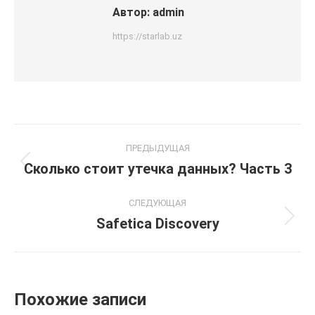
Автор:
admin
https://starlab.uz
Навигация
ПРЕДЫДУЩАЯ
по
Сколько стоит утечка данных? Часть 3
Предыдущая
запись:
записям
СЛЕДУЮЩАЯ
Safetica Discovery
Следующая
запись:
Похожие записи