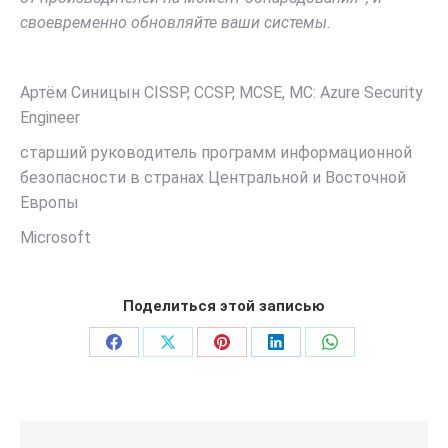
своевременно обновляйте ваши системы.
Артём Синицын CISSP, CCSP, MCSE, MC: Azure Security
Engineer
старший руководитель программ информационной
безопасности в странах Центральной и Восточной
Европы
Microsoft
Поделиться этой записью
Поделиться
Поделиться
Поделиться
Поделиться
Поделиться
в
в
в
в
в
Facebook
X
Pinterest
LinkedIn
WhatsApp