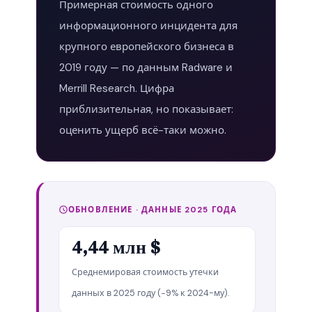
Примерная стоимость одного
информационного инцидента для
крупного европейского бизнеса в
2019 году — по данным Radware и
Merrill Research. Цифра
приблизительная, но показывает:
оценить ущерб всё-таки можно.
ОБНОВЛЕНИЕ · ДАННЫЕ 2025 ГОДА
4,44 млн $
Среднемировая стоимость утечки
данных в 2025 году (−9% к 2024-му).