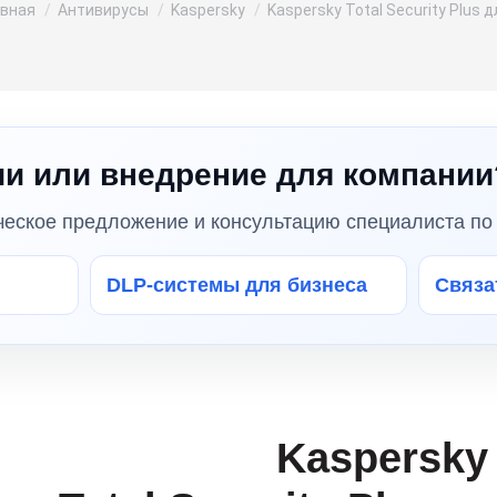
 здесь:
авная
Антивирусы
Kaspersky
Kaspersky Total Security Plus 
и или внедрение для компании
ческое предложение и консультацию специалиста по 
DLP-системы для бизнеса
Связат
Kaspersky