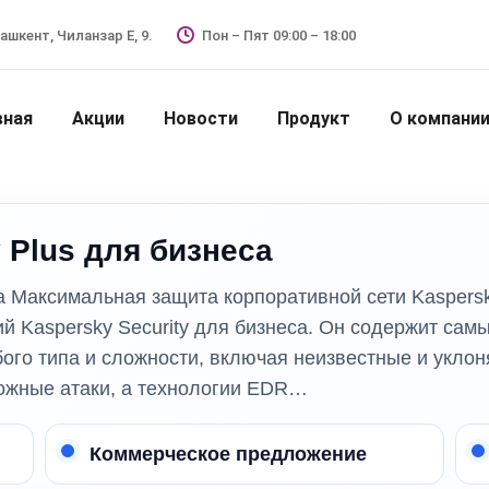
Ташкент, Чиланзар Е, 9.
Пон – Пят 09:00 – 18:00
вная
Акции
Новости
Продукт
О компани
y Plus для бизнеса
са Максимальная защита корпоративной сети Kaspersky 
й Kaspersky Security для бизнеса. Он содержит са
бого типа и сложности, включая неизвестные и укло
ложные атаки, а технологии EDR…
Коммерческое предложение