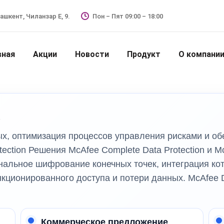
Ташкент, Чиланзар Е, 9.
Пон – Пят 09:00 – 18:00
вная
Акции
Новости
Продукт
О компани
х
ых, оптимизация процессов управления рисками и о
ection Решения McAfee Complete Data Protection и M
альное шифрование конечных точек, интеграция ко
кционированного доступа и потери данных. McAfee 
Коммерческое предложение