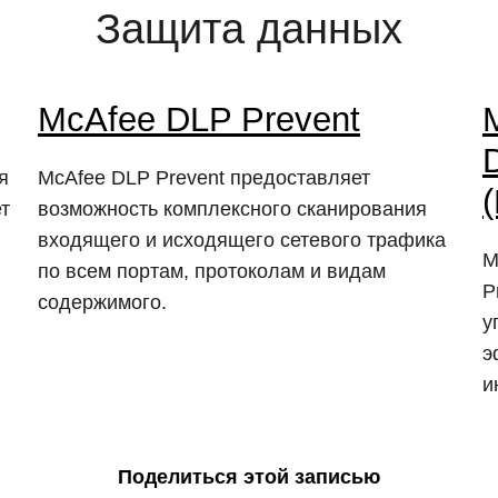
Защита данных
McAfee DLP Prevent
M
я
McAfee DLP Prevent предоставляет
т
возможность комплексного сканирования
входящего и исходящего сетевого трафика
M
по всем портам, протоколам и видам
P
содержимого.
у
э
и
Поделиться этой записью