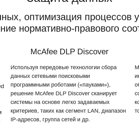
нных, оптимизация процессов 
ние нормативно-правового соо
McAfee DLP Discover
Используя передовые технологии сбора
M
данных сетевыми поисковыми
и
и
программными роботами («пауками»),
о
ed
решение McAfee DLP Discover сканирует
с
системы на основе легко задаваемых
к
критериев, таких как сегмент LAN, диапазон
т
м
IP-адресов, группа сетей и др.
о