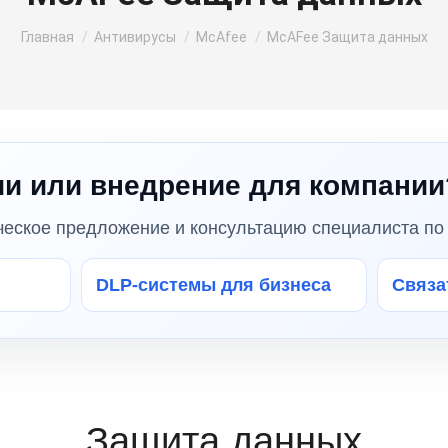
Вы здесь:
Главная
Антивирусы
McAfee
McAFee Защита данных
и или внедрение для компании
ческое предложение и консультацию специалиста по 
DLP-системы для бизнеса
Связат
Защита данных