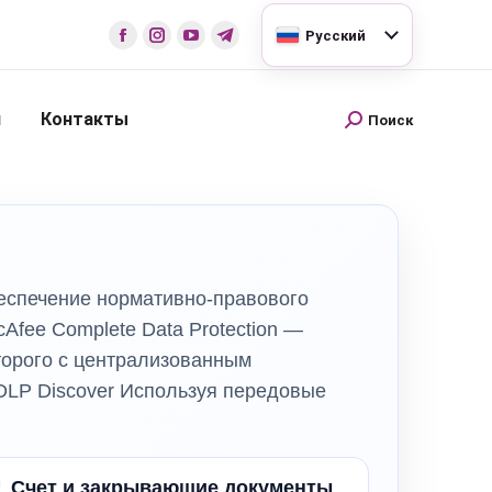
Русский
и
Контакты
Поиск
беспечение нормативно-правового
cAfee Complete Data Protection —
торого с централизованным
DLP Discover Используя передовые
Счет и закрывающие документы