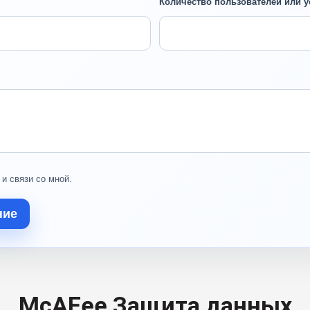
Количество пользователей или у
 и связи со мной.
ние
McAFee Защита данных