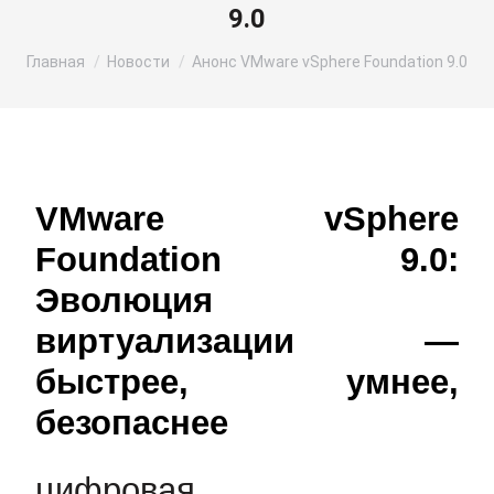
9.0
Вы здесь:
Главная
Новости
Анонс VMware vSphere Foundation 9.0
VMware vSphere
Foundation 9.0:
Эволюция
виртуализации —
быстрее, умнее,
безопаснее
цифровая