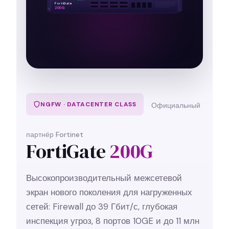
FortiGate
200G
NGFW · DATACENTER CLASS
Официальный
партнёр Fortinet
FortiGate
200G
Высокопроизводительный межсетевой
экран нового поколения для нагруженных
сетей: Firewall до 39 Гбит/с, глубокая
инспекция угроз, 8 портов 10GE и до 11 млн