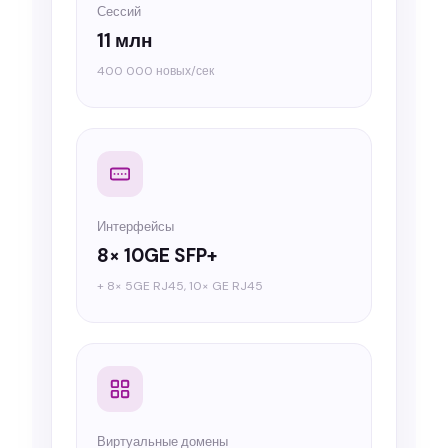
Сессий
11 млн
400 000 новых/сек
Интерфейсы
8× 10GE SFP+
+ 8× 5GE RJ45, 10× GE RJ45
Виртуальные домены