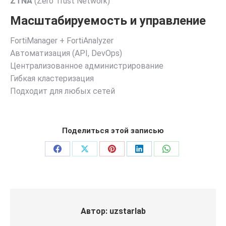
ZTNA
(Zero Trust Network)
Масштабируемость и управление
FortiManager + FortiAnalyzer
Автоматизация (API, DevOps)
Централизованное администрирование
Гибкая кластеризация
Подходит для любых сетей
Поделиться этой записью
Поделиться
Поделиться
Поделиться
Поделиться
Поделиться
в
в
в
в
в
Facebook
X
Pinterest
LinkedIn
WhatsApp
Автор:
uzstarlab