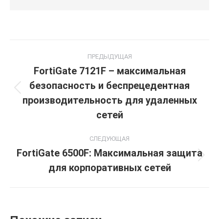
Навигация
ПРЕДЫДУЩАЯ
по
FortiGate 7121F – максимальная
безопасность и беспрецедентная
записям
Предыдущая
производительность для удаленных
запись:
сетей
СЛЕДУЮЩАЯ
FortiGate 6500F: Максимальная защита
Следующая
для корпоративных сетей
запись: