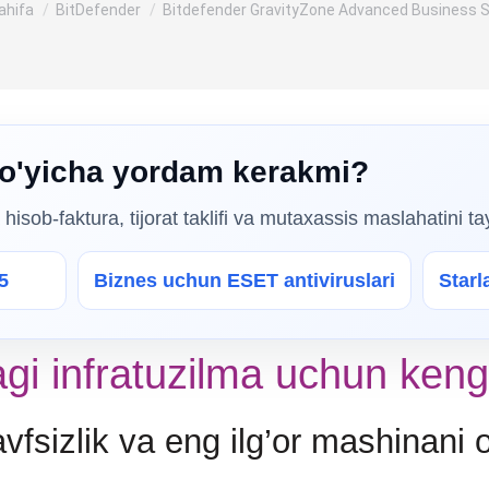
hu yerdasiz:
ahifa
BitDefender
Bitdefender GravityZone Advanced Business S
bo'yicha yordam kerakmi?
isob-faktura, tijorat taklifi va mutaxassis maslahatini t
5
Biznes uchun ESET antiviruslari
Starl
gi infratuzilma uchun ken
sizlik va eng ilg’or mashinani o’