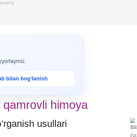
ecurity
ayyorlaymiz.
ab bilan bog'lanish
g qamrovli himoya
rganish usullari