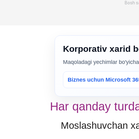
Siz s
Bosh s
Korporativ xarid 
Maqoladagi yechimlar bo'yicha h
Biznes uchun Microsoft 36
Har qanday turda
Moslashuvchan xavf