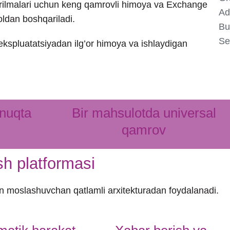
 qurilmalari uchun keng qamrovli himoya va Exchange
oldan boshqariladi.
, ekspluatatsiyadan ilg’or himoya va ishlaydigan
 nuqta
Bir mahsulotda universal
qamrov
sh platformasi
olgan moslashuvchan qatlamli arxitekturadan foydalanadi.