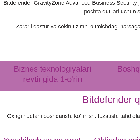
Bitdefender GravityZone Advanced Business Security jis
pochta qutilari uchun 
Zararli dastur va sekin tizimni o’tmishdagi narsaga
Biznes texnologiyalari
Boshqa
reytingida 1-o'rin
Bitdefender q
Oxirgi nuqtani boshqarish, ko’rinish, tuzatish, tahdidl