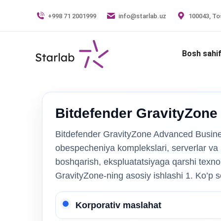
+998 71 2001999
info@starlab.uz
100043, Tos
Bosh sahi
Bitdefender GravityZone
Bitdefender GravityZone Advanced Busine
obespecheniya komplekslari, serverlar va m
boshqarish, ekspluatatsiyaga qarshi texnol
GravityZone-ning asosiy ishlashi 1. Ko’p 
Korporativ maslahat