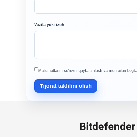
Vazifa yoki izoh
Ma'lumotlarim so'rovni qayta ishlash va men bilan bog'la
Tijorat taklifini olish
Bitdefender