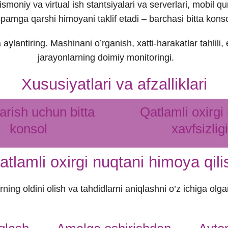
moniy va virtual ish stantsiyalari va serverlari, mobil
spamga qarshi himoyani taklif etadi – barchasi bitta kons
 aylantiring. Mashinani o’rganish, xatti-harakatlar tahlili
jarayonlarning doimiy monitoringi.
Xususiyatlari va afzalliklari
rish uchun bitta
Qatlamli oxirgi
konsol
xavfsizligi
atlamli oxirgi nuqtani himoya qili
arning oldini olish va tahdidlarni aniqlashni o’z ichiga 