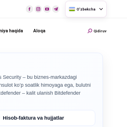
O‘zbekcha
iya haqida
Aloqa
Qidiruv
 Security – bu biznes-markazdagi
hsulot ko’p soatlik himoyaga ega, bulutni
defender – kalit ulanish Bitdefender
Hisob-faktura va hujjatlar