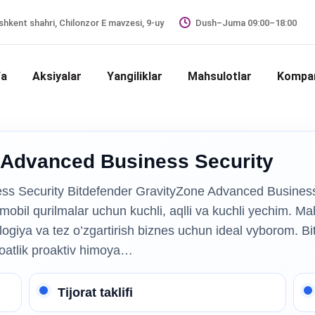
hkent shahri, Chilonzor E mavzesi, 9-uy
Dush–Juma 09:00–18:00
fa
Aksiyalar
Yangiliklar
Mahsulotlar
Kompan
 Advanced Business Security
ss Security Bitdefender GravityZone Advanced Business
obil qurilmalar uchun kuchli, aqlli va kuchli yechim. Ma
ogiya va tez o’zgartirish biznes uchun ideal vyborom. Bit
soatlik proaktiv himoya…
Tijorat taklifi