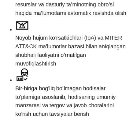
resurslar va dasturiy ta’minotning obro’si
haqida ma’lumotlarni avtomatik ravishda olish
Noyob hujum ko’rsatkichlari (IoA) va MITER
ATT&CK ma’lumotlar bazasi bilan aniqlangan
shubhali faoliyatni o’rnatilgan
muvofiqlashtirish
Bir-biriga bog’liq bo’lmagan hodisalar
to’plamiga asoslanib, hodisaning umumiy
manzarasi va tergov va javob choralarini
ko’rish uchun tavsiyalar berish