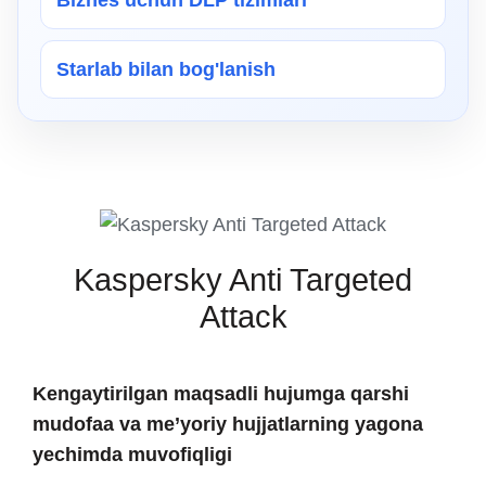
Biznes uchun DLP tizimlari
Starlab bilan bog'lanish
Kaspersky Anti Targeted
Attack
Kengaytirilgan maqsadli hujumga qarshi
mudofaa va me’yoriy hujjatlarning yagona
yechimda muvofiqligi