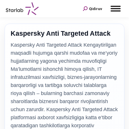
Qidiruv
Kaspersky Anti Targeted Attack
Kaspersky Anti Targeted Attack Kengaytirilgan
maqsadli hujumga qarshi mudofaa va me’yoriy
hujjatlarning yagona yechimda muvofiqligi
Ma’lumotlarni ishonchli himoya qilish, IT
infratuzilmasi xavfsizligi, biznes-jarayonlarning
barqarorligi va tartibga soluvchi talablarga
rioya qilish – bularning barchasi zamonaviy
sharoitlarda biznesni barqaror rivojlantirish
uchun zarurdir. Kaspersky Anti Targeted Attack
platformasi axborot xavfsizligiga katta e’tibor
qaratadigan tashkilotlarga korporativ