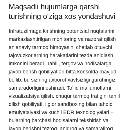
Maqsadli hujumlarga qarshi
turishning o’ziga xos yondashuvi
Infratuzilmaga kirishning potentsial nuqtalarini
markazlashtirilgan monitoring va nazorat qilish
an’anaviy tarmoq himoyasini chetlab o’tuvchi
tajovuzkorlarning harakatlarini tezda aniqlash
imkonini beradi. Tahlil, tergov va hodisalarga
javob berish qobiliyatlari bitta konsolda mavjud
bo’lib, bu sizning axborot xavfsizligi guruhingiz
samaradorligini oshiradi. To’liq ma’lumotlarni
vizualizatsiya qilish, chuqur tarmoq trafigini tahlil
qilish qobiliyati, ilg’or sandboxing bilan tahdid
emulyatsiyasi va kuchli EDR texnologiyalari –
bularning barchasi hodisalarni tekshirish va
javob berishni tezroq, aniqroq va samaraliroq