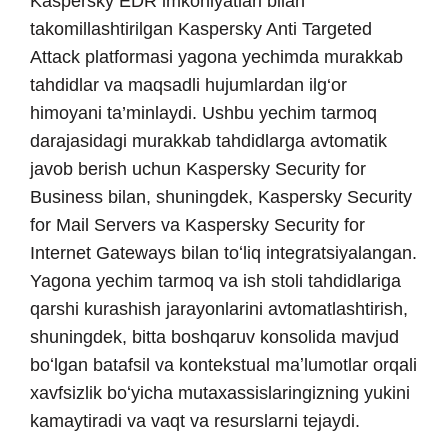
Kaspersky EDR imkoniyatlari bilan
takomillashtirilgan Kaspersky Anti Targeted
Attack platformasi yagona yechimda murakkab
tahdidlar va maqsadli hujumlardan ilg‘or
himoyani ta’minlaydi. Ushbu yechim tarmoq
darajasidagi murakkab tahdidlarga avtomatik
javob berish uchun Kaspersky Security for
Business bilan, shuningdek, Kaspersky Security
for Mail Servers va Kaspersky Security for
Internet Gateways bilan toʻliq integratsiyalangan.
Yagona yechim tarmoq va ish stoli tahdidlariga
qarshi kurashish jarayonlarini avtomatlashtirish,
shuningdek, bitta boshqaruv konsolida mavjud
boʻlgan batafsil va kontekstual maʼlumotlar orqali
xavfsizlik boʻyicha mutaxassislaringizning yukini
kamaytiradi va vaqt va resurslarni tejaydi.