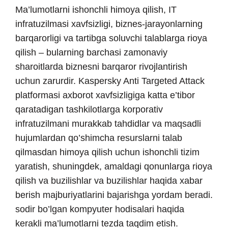
Ma’lumotlarni ishonchli himoya qilish, IT
infratuzilmasi xavfsizligi, biznes-jarayonlarning
barqarorligi va tartibga soluvchi talablarga rioya
qilish – bularning barchasi zamonaviy
sharoitlarda biznesni barqaror rivojlantirish
uchun zarurdir. Kaspersky Anti Targeted Attack
platformasi axborot xavfsizligiga katta e’tibor
qaratadigan tashkilotlarga korporativ
infratuzilmani murakkab tahdidlar va maqsadli
hujumlardan qo’shimcha resurslarni talab
qilmasdan himoya qilish uchun ishonchli tizim
yaratish, shuningdek, amaldagi qonunlarga rioya
qilish va buzilishlar va buzilishlar haqida xabar
berish majburiyatlarini bajarishga yordam beradi.
sodir bo’lgan kompyuter hodisalari haqida
kerakli ma’lumotlarni tezda taqdim etish.