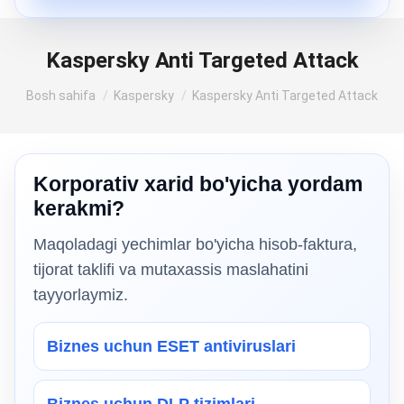
Kaspersky Anti Targeted Attack
Siz shu yerdasiz:
Bosh sahifa
Kaspersky
Kaspersky Anti Targeted Attack
Korporativ xarid bo'yicha yordam
kerakmi?
Maqoladagi yechimlar bo'yicha hisob-faktura,
tijorat taklifi va mutaxassis maslahatini
tayyorlaymiz.
Biznes uchun ESET antiviruslari