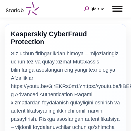
Qidiruv
Kasperskiy CyberFraud
Protection
Siz uchun firibgarlikdan himoya – mijozlaringiz
uchun tez va qulay xizmat Mutaxassis
bilimlariga asoslangan eng yangi texnologiya
Afzalliklar
https://youtu.be/GjrEKRs0m1Yhttps://youtu.be/kB
g Advanced Authentication Raqamli
xizmatlardan foydalanish qulayligini oshirish va
autentifikatsiyaning ikkinchi omili narxini
pasaytirish. Riskga asoslangan autentifikatsiya
– vijdonli foydalanuvchilar uchun qo’shimcha