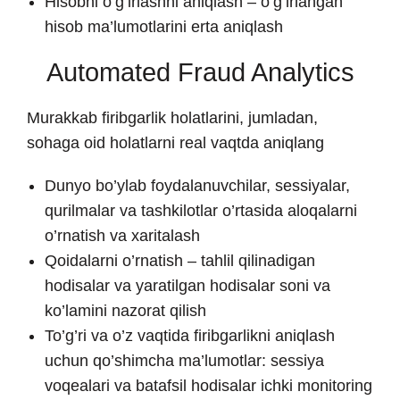
Hisobni o’g’irlashni aniqlash – o’g’irlangan
hisob ma’lumotlarini erta aniqlash
Automated Fraud Analytics
Murakkab firibgarlik holatlarini, jumladan,
sohaga oid holatlarni real vaqtda aniqlang
Dunyo bo’ylab foydalanuvchilar, sessiyalar,
qurilmalar va tashkilotlar o’rtasida aloqalarni
o’rnatish va xaritalash
Qoidalarni o’rnatish – tahlil qilinadigan
hodisalar va yaratilgan hodisalar soni va
ko’lamini nazorat qilish
To’g’ri va o’z vaqtida firibgarlikni aniqlash
uchun qo’shimcha ma’lumotlar: sessiya
voqealari va batafsil hodisalar ichki monitoring