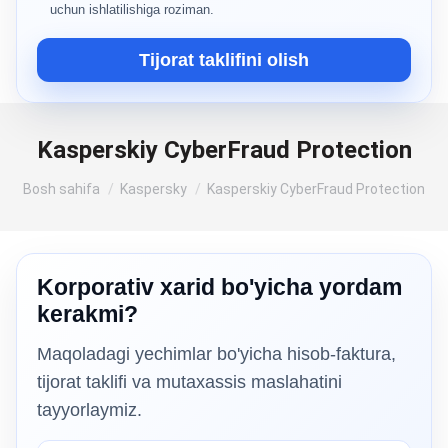
uchun ishlatilishiga roziman.
Tijorat taklifini olish
Kasperskiy CyberFraud Protection
Siz shu yerdasiz:
Bosh sahifa
Kaspersky
Kasperskiy CyberFraud Protection
Korporativ xarid bo'yicha yordam
kerakmi?
Maqoladagi yechimlar bo'yicha hisob-faktura,
tijorat taklifi va mutaxassis maslahatini
tayyorlaymiz.