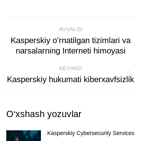
AVVALGI
Kasperskiy o’rnatilgan tizimlari va
narsalarning Interneti himoyasi
KEYINGI
Kasperskiy hukumati kiberxavfsizlik
O‘xshash yozuvlar
Kasperskiy Cybersecurity Services