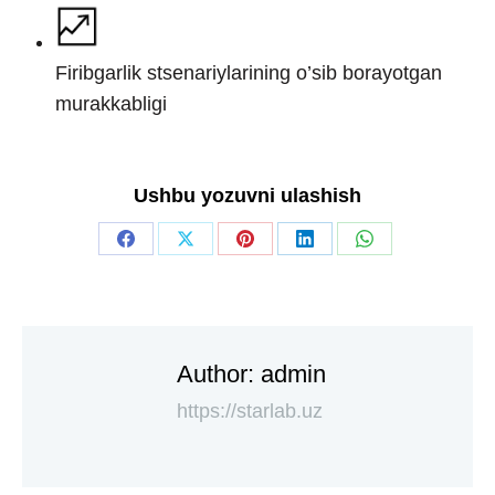
Firibgarlik stsenariylarining o’sib borayotgan
murakkabligi
Ushbu yozuvni ulashish
Author:
admin
https://starlab.uz