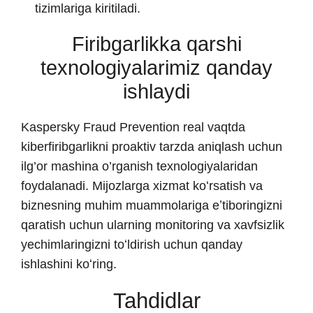
tizimlariga kiritiladi.
Firibgarlikka qarshi
texnologiyalarimiz qanday
ishlaydi
Kaspersky Fraud Prevention real vaqtda
kiberfiribgarlikni proaktiv tarzda aniqlash uchun
ilg’or mashina o’rganish texnologiyalaridan
foydalanadi. Mijozlarga xizmat koʻrsatish va
biznesning muhim muammolariga eʼtiboringizni
qaratish uchun ularning monitoring va xavfsizlik
yechimlaringizni toʻldirish uchun qanday
ishlashini koʻring.
Tahdidlar