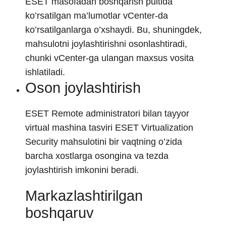
ESET masofadan boshqarish pultida
ko’rsatilgan ma’lumotlar vCenter-da
ko’rsatilganlarga o’xshaydi. Bu, shuningdek,
mahsulotni joylashtirishni osonlashtiradi,
chunki vCenter-ga ulangan maxsus vosita
ishlatiladi.
Oson joylashtirish
ESET Remote administratori bilan tayyor
virtual mashina tasviri ESET Virtualization
Security mahsulotini bir vaqtning o’zida
barcha xostlarga osongina va tezda
joylashtirish imkonini beradi.
Markazlashtirilgan
boshqaruv