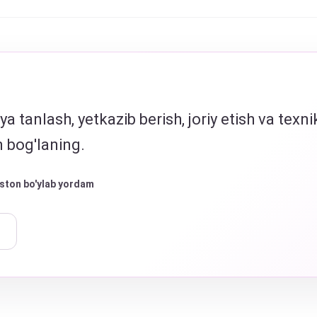
a tanlash, yetkazib berish, joriy etish va texn
n bog'laning.
ston bo'ylab yordam
→