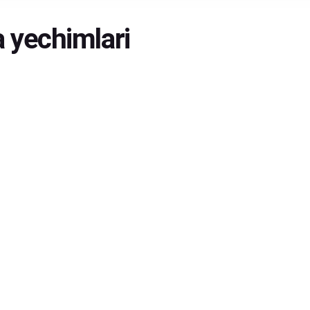
 yechimlari
PRO32
,
НОВОСТИ
PRO32 Korporativ tarmoqni