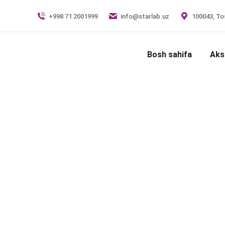
+998 71 2001999
info@starlab.uz
100043, Tos
Bosh sahifa
Aks