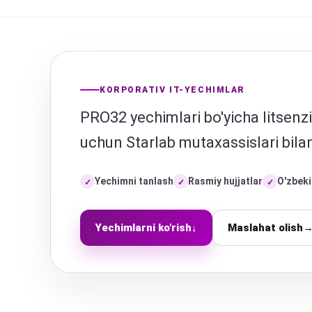
KORPORATIV IT-YECHIMLAR
PRO32 yechimlari bo'yicha litsenziy
uchun Starlab mutaxassislari bila
Yechimni tanlash
Rasmiy hujjatlar
O'zbeki
✓
✓
✓
Yechimlarni ko'rish
↓
Maslahat olish