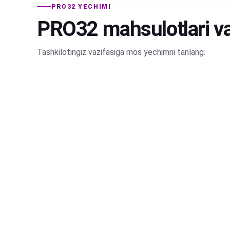
PRO32 YECHIMI
PRO32 mahsulotlari va
Tashkilotingiz vazifasiga mos yechimni tanlang.
PRO32
Passwork – korporativ parol