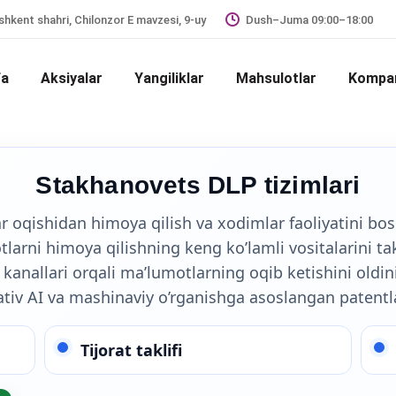
hkent shahri, Chilonzor E mavzesi, 9-uy
Dush–Juma 09:00–18:00
fa
Aksiyalar
Yangiliklar
Mahsulotlar
Kompan
Stakhanovets DLP tizimlari
r oqishidan himoya qilish va xodimlar faoliyatini bo
tlarni himoya qilishning keng ko’lamli vositalarini ta
 kanallari orqali ma’lumotlarning oqib ketishini oldini
tiv AI va mashinaviy o’rganishga asoslangan patentl
Tijorat taklifi