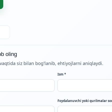
b oling
qtida siz bilan bog'lanib, ehtiyojlarni aniqlaydi.
Ism *
Foydalanuvchi yoki qurilmalar so