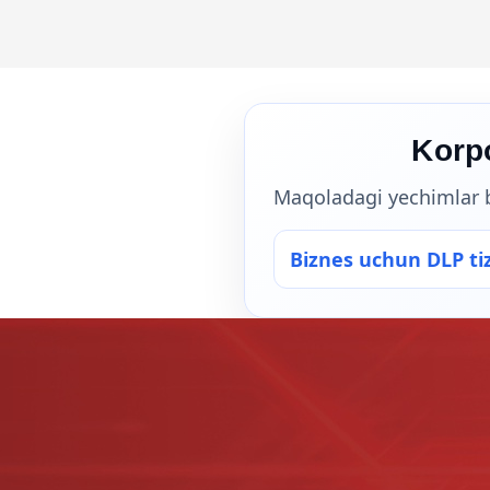
Korp
Maqoladagi yechimlar bo
Biznes uchun DLP tiz