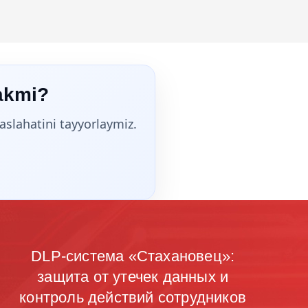
akmi?
aslahatini tayyorlaymiz.
DLP-система «Стахановец»:
защита от утечек данных и
контроль действий сотрудников