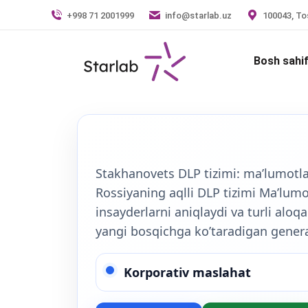
+998 71 2001999
info@starlab.uz
100043, Tos
Bosh sahi
Stakhanovets DLP tizimi: ma’lumotla
Rossiyaning aqlli DLP tizimi Ma’lumo
insayderlarni aniqlaydi va turli aloqa
yangi bosqichga ko’taradigan genera
Korporativ maslahat