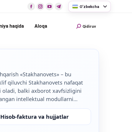
O‘zbekcha
iya haqida
Aloqa
Qidiruv
shqarish «Stakhanovets» – bu
klif qiluvchi Stakhanovets nafaqat
 oladi, balki axborot xavfsizligini
angan intellektual modullarni…
Hisob-faktura va hujjatlar