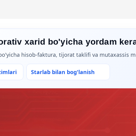
orativ xarid bo'yicha yordam ker
'yicha hisob-faktura, tijorat taklifi va mutaxassis m
imlari
Starlab bilan bog'lanish