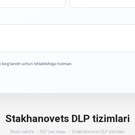
 bog'lanish uchun ishlatilishiga roziman.
Stakhanovets DLP tizimlari
Siz shu yerdasiz:
Bosh sahifa
DLP системы
Stakhanovets DLP tizimlari