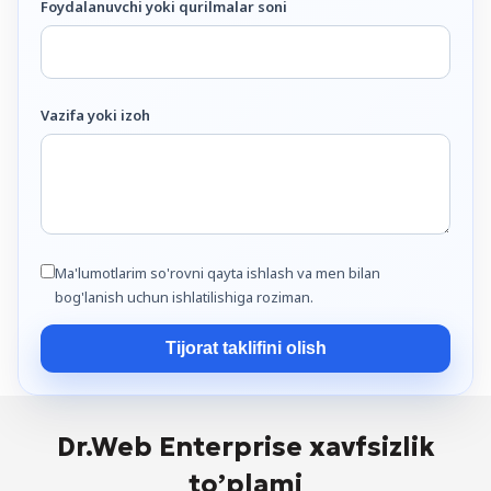
Foydalanuvchi yoki qurilmalar soni
Vazifa yoki izoh
Ma'lumotlarim so'rovni qayta ishlash va men bilan
bog'lanish uchun ishlatilishiga roziman.
Tijorat taklifini olish
Dr.Web Enterprise xavfsizlik
to’plami