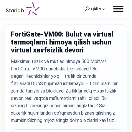
Qidiruv
Qidiruv:
FortiGate-VM00: Bulut va virtual
tarmoqlarni himoya qilish uchun
virtual xavfsizlik devori
Maksimal tezlik va mutlaq himoya 500 Mbit/s!
FortiGate-VM00 qanchalik tez ishlaydi! Bu
degani:Kechikishlar yo’q – trafik bir zumda
filtrlanadi.DDoS hujumlari ishlamaydi – tizim ularni bir
zumda taniydi va bloklaydi.Zaifliklar yo’q – xavfsizlik
devori real vaqtda ma’lumotlarni tahlil qiladi. Bu
sizning biznesingiz uchun nimani anglatadi? Siz
xakerlik hujumlaridan qo’rqmasdan biznes qilishingiz
mumkin!Sizning mijozlaringiz doimo o’zlarini xavfsiz…