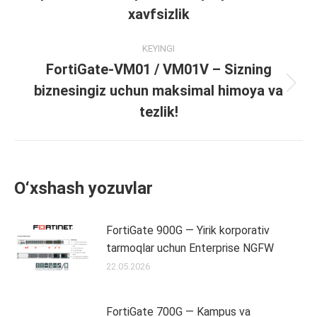
post:
xavfsizlik
KEYINGI
FortiGate-VM01 / VM01V – Sizning
biznesingiz uchun maksimal himoya va
Next
post:
tezlik!
O‘xshash yozuvlar
FortiGate 900G — Yirik korporativ
tarmoqlar uchun Enterprise NGFW
22.05.2026
FortiGate 700G — Kampus va