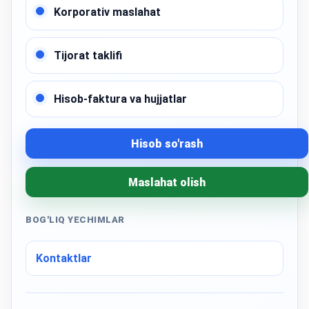
Korporativ maslahat
Tijorat taklifi
Hisob-faktura va hujjatlar
Hisob so'rash
Maslahat olish
BOG'LIQ YECHIMLAR
Kontaktlar