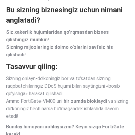
Bu sizning biznesingiz uchun nimani
anglatadi?
Siz xakerlik hujumlaridan qo’rqmasdan biznes
qilishingiz mumkin!
Sizning mijozlaringiz doimo o’zlarini xavfsiz his
qilishadi!
Tasavvur qiling:
Sizning onlayn-do’koningiz bor va to’satdan sizning
raqobatchilaringiz DDoS hujumi bilan saytingizni «bosib
qo’yishga» harakat qilishadi.
Ammo FortiGate-VM00 uni
bir zumda bloklaydi
va sizning
do’koningiz hech narsa bo’lmagandek ishlashda davom
etadi!
Bunday himoyani xohlaysizmi? Keyin sizga FortiGate
kerak!