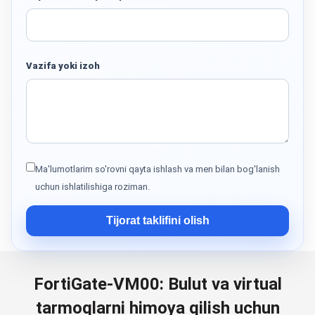
Vazifa yoki izoh
Ma'lumotlarim so'rovni qayta ishlash va men bilan bog'lanish
uchun ishlatilishiga roziman.
Tijorat taklifini olish
FortiGate-VM00: Bulut va virtual
tarmoqlarni himoya qilish uchun