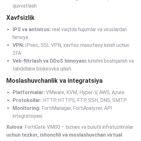
quvvatlash.
Xavfsizlik
IPS va antivirus:
real vaqtda hujumlar va viruslardan
himoya.
VPN:
IPsec, SSL VPN, xavfsiz masofaviy kirish uchun
2FA.
Veb-filtrlash va DDoS himoyasi:
kirishni boshqarish va
tahdidlarni blokirovka qilish.
Moslashuvchanlik va integratsiya
Platformalar:
VMware, KVM, Hyper-V, AWS, Azure.
Protokollar:
HTTP, HTTPS, FTP, SSH, DNS, SMTP.
Monitoring:
FortiManager, FortiAnalyzer, API
integratsiyasi.
Xulosa
: FortiGate VM00 – biznes va bulutli infratuzilmalar
uchun tezkor, ishonchli va moslashuvchan virtual