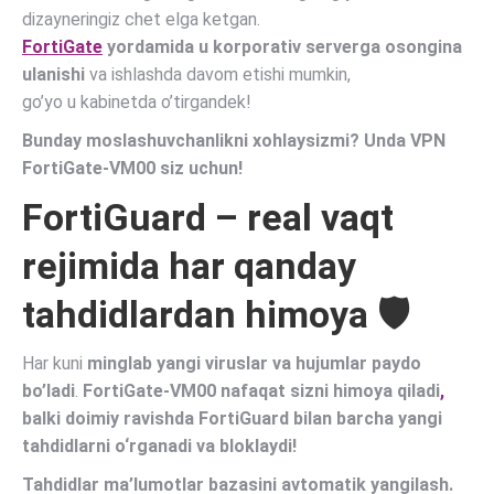
dizayneringiz chet elga ketgan.
FortiGate
yordamida u korporativ serverga osongina
ulanishi
va ishlashda davom etishi mumkin,
go’yo u kabinetda o’tirgandek!
Bunday moslashuvchanlikni xohlaysizmi? Unda VPN
FortiGate-VM00 siz uchun!
FortiGuard – real vaqt
rejimida har qanday
tahdidlardan himoya
🛡
Har kuni
minglab yangi viruslar va hujumlar paydo
bo’ladi
.
FortiGate-VM00 nafaqat sizni himoya qiladi
,
balki doimiy ravishda
FortiGuard bilan barcha yangi
tahdidlarni o‘rganadi va bloklaydi!
Tahdidlar ma’lumotlar bazasini avtomatik yangilash.