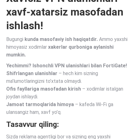
xavf-xatarsiz masofadan
ishlash!
Bugungi
kunda masofaviy ish haqiqatdir.
Ammo yaxshi
himoyasiz xodimlar
xakerlar qurboniga aylanishi
mumkin.
Yechimmi? Ishonchli VPN ulanishlari bilan FortiGate!
Shifrlangan ulanishlar
– hech kim sizning
ma’lumotlaringizni to’xtata olmaydi.
Ofis fayllariga masofadan kirish
– xodimlar istalgan
joydan ishlaydi.
Jamoat tarmoqlarida himoya
– kafeda Wi-Fi ga
ulansangiz ham, xavf yo’q.
Tasavvur qiling:
Sizda reklama agentligi bor va sizning eng yaxshi