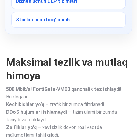
Biznes uchun DLP tizimlari
Starlab bilan bog'lanish
Maksimal tezlik va mutlaq
himoya
500 Mbit/s! FortiGate-VM00 qanchalik tez ishlaydi!
Bu degani:
Kechikishlar yo’q
– trafik bir zumda filtrlanadi.
DDoS hujumlari ishlamaydi
– tizim ularni bir zumda
taniydi va bloklaydi.
Zaifliklar yo’q
– xavfsizlik devori real vaqtda
ma’lumotlarni tahlil qiladi.