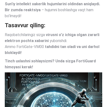
Sun’iy intellekt xakerlik hujumlarini oldindan aniqlaydi.
Bir zumda reaktsiya
– hujumni boshlashga vaqt ham
bo’lmaydi!
Tasavvur qiling:
Raqobatchilaringiz sizga
virusni o’z ichiga olgan zararli
elektron pochta xabarini
yuborishdi.
Ammo FortiGate-VM00
tahdidni tan oladi va uni darhol
bloklaydi!
Tinch uxlashni xohlaysizmi? Unda sizga FortiGuard
himoyasi kerak!