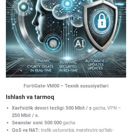
FortiGate-VM00 – Texnik xususiyatlari
Ishlash va tarmoq
Xavfsizlik devori tezligi:
500 Mbit / s
gacha, VPN –
250 Mbit / s.
Seanslar soni:
500 000
gacha.
QoS va NAT:
trafik ustuvorligi, marshrutni qo’llab-