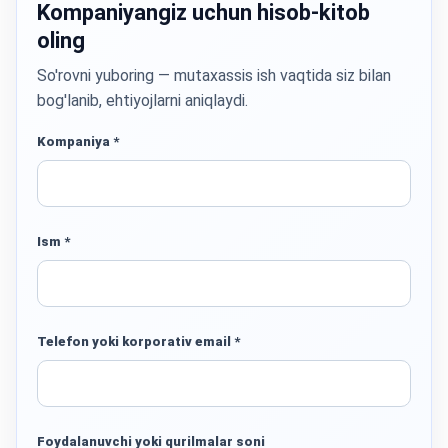
Kompaniyangiz uchun hisob-kitob
oling
So'rovni yuboring — mutaxassis ish vaqtida siz bilan
bog'lanib, ehtiyojlarni aniqlaydi.
Kompaniya *
Ism *
Telefon yoki korporativ email *
Foydalanuvchi yoki qurilmalar soni