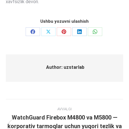
xavfsizlik devori.
Ushbu yozuvni ulashish
Share
Share
Share
Share
Share
on
on
on
on
on
Facebook
X
Pinterest
LinkedIn
WhatsApp
Author:
uzstarlab
Post
AVVALGI
navigation
WatchGuard Firebox M4800 va M5800 —
korporativ tarmoqlar uchun yuqori tezlik va
Previous