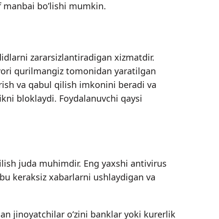
vf manbai bo’lishi mumkin.
idlarni zararsizlantiradigan xizmatdir.
evori qurilmangiz tomonidan yaratilgan
rish va qabul qilish imkonini beradi va
afikni bloklaydi. Foydalanuvchi qaysi
lish juda muhimdir. Eng yaxshi antivirus
– bu keraksiz xabarlarni ushlaydigan va
n jinoyatchilar o‘zini banklar yoki kurerlik