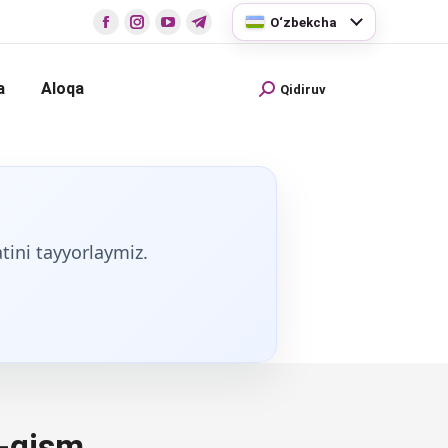
O‘zbekcha
a
Aloqa
Qidiruv
tini tayyorlaymiz.
2-qism