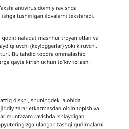
Yaxshi antivirus doimiy ravishda
 ishga tushirilgan ilovalarni tekshiradi.
hga qodir: nafaqat mashhur troyan otlari va
qayd qiluvchi (keyloggerlar) yoki kiruvchi,
dasturi. Bu tahdid tobora ommalashib
rga qayta kirish uchun to‘lov to‘lashi
attiq diskni, shuningdek, alohida
 jiddiy zarar etkazmasdan oldin topish va
uslar muntazam ravishda ishlaydigan
mpyuteringizga ulangan tashqi qurilmalarni