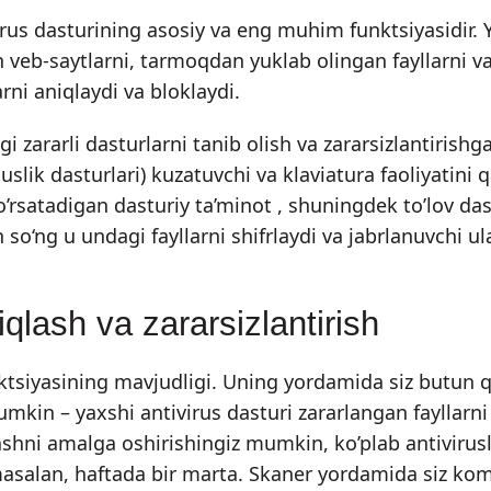
irus dasturining asosiy va eng muhim funktsiyasidir. 
an veb-saytlarni, tarmoqdan yuklab olingan fayllarni va
ni aniqlaydi va bloklaydi.
agi zararli dasturlarni tanib olish va zararsizlantiris
suslik dasturlari) kuzatuvchi va klaviatura faoliyatini 
ko’rsatadigan dasturiy ta’minot , shuningdek to’lov 
o‘ng u undagi fayllarni shifrlaydi va jabrlanuvchi ula
iqlash va zararsizlantirish
ktsiyasining mavjudligi. Uning yordamida siz butun q
umkin – yaxshi antivirus dasturi zararlangan fayllarni
erlashni amalga oshirishingiz mumkin, ko’plab antivir
masalan, haftada bir marta. Skaner yordamida siz ko