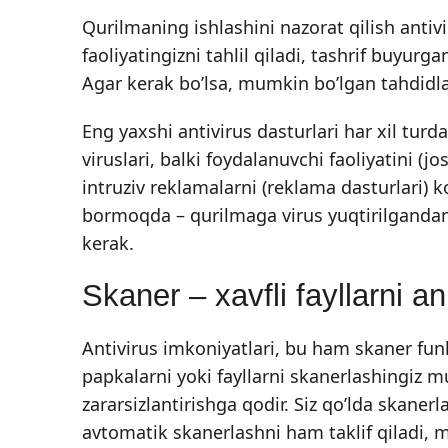
Qurilmaning ishlashini nazorat qilish antiv
faoliyatingizni tahlil qiladi, tashrif buyurg
Agar kerak bo’lsa, mumkin bo’lgan tahdidlar
Eng yaxshi antivirus dasturlari har xil turd
viruslari, balki foydalanuvchi faoliyatini (jo
intruziv reklamalarni (reklama dasturlari) 
bormoqda – qurilmaga virus yuqtirilgandan s
kerak.
Skaner – xavfli fayllarni an
Antivirus imkoniyatlari, bu ham skaner fun
papkalarni yoki fayllarni skanerlashingiz m
zararsizlantirishga qodir. Siz qo’lda skan
avtomatik skanerlashni ham taklif qiladi, 