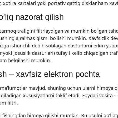
 xotira kartalari yoki portativ qattiq disklar ham xa
o’liq nazorat qilish
 tarmoq trafigini filtrlaydigan va mumkin bo’lgan tahd
irusning ajralmas qismi bo’lishi mumkin. Xavfsizlik d
sizga ishonchli deb hisoblagan dasturlarni erkin yubo
r yoki josuslik dasturlari) tufayli kelib chiqadigan tr
ham belgilashi mumkin.
sh – xavfsiz elektron pochta
 ma’lumotlar mavjud, shuning uchun ularni himoya qi
qiladigan xususiyatlarni taklif etadi. Foydali vosita 
m filtri.
ni fishingdan himoya qilishi mumkin. Bu usulni qo‘llaga