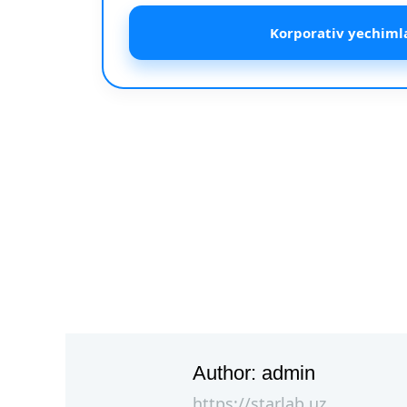
Korporativ yechiml
Author:
admin
https://starlab.uz