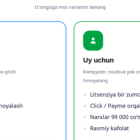
O'zingizga mos variantni tanlang
Uy uchun
a qilish
Kompyuter, noutbuk yoki s
himoyalang
Litsenziya bir zumd
imoyalash
Click / Payme orqal
Narxlar 99 000 so
Rasmiy kafolat