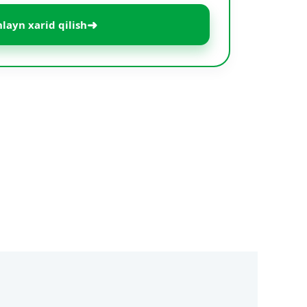
➜
layn xarid qilish