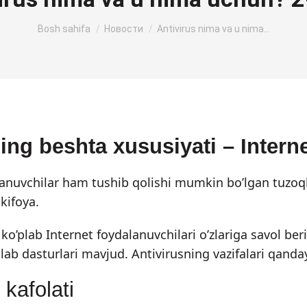
Siz shu yerdasiz:
Bosh sahifa
Новости
Antivirus nima va u nima…
ing beshta xususiyati – Interne
dalanuvchilar ham tushib qolishi mumkin bo’lgan tuzoq
 kifoya.
 ko’plab Internet foydalanuvchilari o’zlariga savol b
plab dasturlari mavjud. Antivirusning vazifalari qanda
kafolati