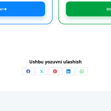
➜
ar
On
Ushbu yozuvni ulashish