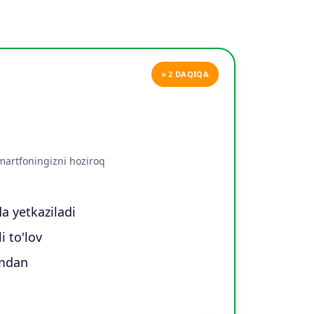
≈ 2 DAQIQA
martfoningizni hoziroq
a yetkaziladi
i to'lov
'mdan