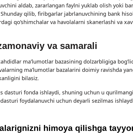
vchini aldab, zararlangan faylni yuklab olish yoki ba
. Shunday qilib, firibgarlar jabrlanuvchining bank hi
rdagi qo’shimchalar va havolalarni skanerlashi va xavf
 zamonaviy va samarali
ahdidlar ma’lumotlar bazasining dolzarbligiga bog’liq
ovalarning ma’lumotlar bazalarini doimiy ravishda yan
anligini bilasiz.
dasturi fonda ishlaydi, shuning uchun u qurilmangiz i
dasturi foydalanuvchi uchun deyarli sezilmas ishlaydi 
alarignizni himoya qilishga tayyo