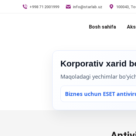
+998 71 2001999
info@starlab.uz
100043, Tos
Bosh sahifa
Aks
Korporativ xarid 
Maqoladagi yechimlar bo'yicha
Biznes uchun ESET antiviru
Antiv