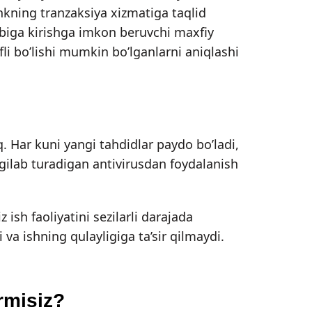
nkning tranzaksiya xizmatiga taqlid
sobiga kirishga imkon beruvchi maxfiy
li bo’lishi mumkin bo’lganlarni aniqlashi
. Har kuni yangi tahdidlar paydo bo’ladi,
gilab turadigan antivirusdan foydalanish
sh faoliyatini sezilarli darajada
va ishning qulayligiga ta’sir qilmaydi.
rmisiz?