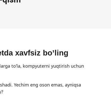
tda xavfsiz bo’ling
larga to’la, kompyuterni yuqtirish uchun
erishadi. Yechim eng oson emas, ayniqsa
y?