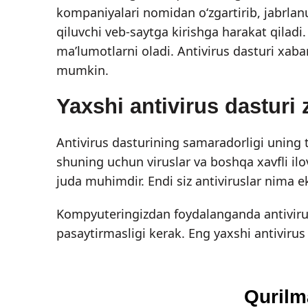
kompaniyalari nomidan o‘zgartirib, jabrlanu
qiluvchi veb-saytga kirishga harakat qiladi
ma’lumotlarni oladi. Antivirus dasturi xaba
mumkin.
Yaxshi antivirus dasturi
Antivirus dasturining samaradorligi uning t
shuning uchun viruslar va boshqa xavfli il
juda muhimdir. Endi siz antiviruslar nima ek
Kompyuteringizdan foydalanganda antivirus 
pasaytirmasligi kerak. Eng yaxshi antivirus 
Qurilm