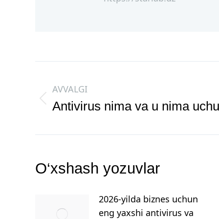
AVVALGI
Antivirus nima va u nima uch
O‘xshash yozuvlar
2026-yilda biznes uchun
eng yaxshi antivirus va