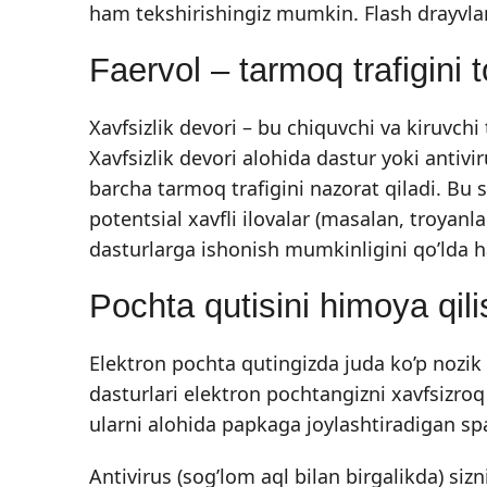
ham tekshirishingiz mumkin. Flash drayvlar,
Faervol – tarmoq trafigini t
Xavfsizlik devori – bu chiquvchi va kiruvchi
Xavfsizlik devori alohida dastur yoki antiv
barcha tarmoq trafigini nazorat qiladi. Bu 
potentsial xavfli ilovalar (masalan, troyanla
dasturlarga ishonish mumkinligini qo’lda 
Pochta qutisini himoya qili
Elektron pochta qutingizda juda ko’p nozik
dasturlari elektron pochtangizni xavfsizroq 
ularni alohida papkaga joylashtiradigan spa
Antivirus (sog’lom aql bilan birgalikda) siz