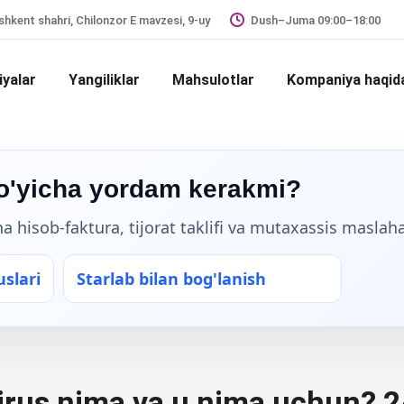
hkent shahri, Chilonzor E mavzesi, 9-uy
Dush–Juma 09:00–18:00
iyalar
Yangiliklar
Mahsulotlar
Kompaniya haqid
bo'yicha yordam kerakmi?
 hisob-faktura, tijorat taklifi va mutaxassis maslaha
slari
Starlab bilan bog'lanish
irus nima va u nima uchun? 