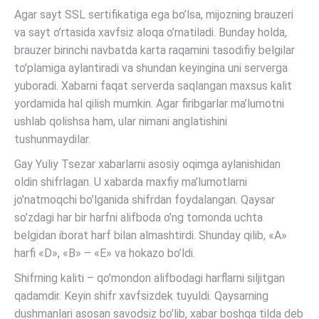
Agar sayt SSL sertifikatiga ega bo’lsa, mijozning brauzeri
va sayt o’rtasida xavfsiz aloqa o’rnatiladi. Bunday holda,
brauzer birinchi navbatda karta raqamini tasodifiy belgilar
to’plamiga aylantiradi va shundan keyingina uni serverga
yuboradi. Xabarni faqat serverda saqlangan maxsus kalit
yordamida hal qilish mumkin. Agar firibgarlar ma’lumotni
ushlab qolishsa ham, ular nimani anglatishini
tushunmaydilar.
Gay Yuliy Tsezar xabarlarni asosiy oqimga aylanishidan
oldin shifrlagan. U xabarda maxfiy ma’lumotlarni
jo’natmoqchi bo’lganida shifrdan foydalangan. Qaysar
so’zdagi har bir harfni alifboda o’ng tomonda uchta
belgidan iborat harf bilan almashtirdi. Shunday qilib, «A»
harfi «D», «B» – «E» va hokazo bo’ldi.
Shifrning kaliti – qo’mondon alifbodagi harflarni siljitgan
qadamdir. Keyin shifr xavfsizdek tuyuldi. Qaysarning
dushmanlari asosan savodsiz bo’lib, xabar boshqa tilda deb