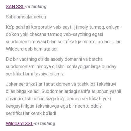
SAN SSL
-ni tanlang
Subdomenlar uchun
Ko’p sahifali korporativ veb-sayt, ijtimoiy tarmoq, onlayn-
do’kon yoki chakana tarmoq veb-saytining egasi
subdomen himoyasi bilan sertifikatga muhtoj bo’ladi. Ular
Wildcard deb ham ataladi.
Biz bir vaqtning o’zida asosiy domenni va barcha
subdomenlarni himoya qilishni xohlaydiganlarga bunday
sertifikatlarni tavsiya qilamiz.
Joker sertifikatlar faqat domen va tashkilot tekshiruvi
bilan birga keladi. Subdomenlardagi sahifalar uchun yashil
chiziqni olish uchun sizga ko’p domen sertifikati yoki
kengaytirilgan tekshiruvga ega bir nechta oddiy
sertifikatlar kerak bo’ladi.
Wildcard SSL
-ni tanlang