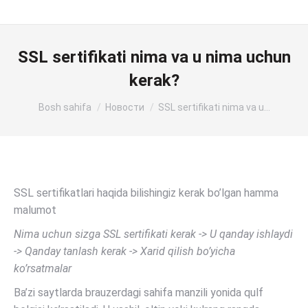
SSL sertifikati nima va u nima uchun
kerak?
Siz shu yerdasiz:
Bosh sahifa
Новости
SSL sertifikati nima va u…
SSL sertifikatlari haqida bilishingiz kerak bo’lgan hamma
malumot
Nima uchun sizga SSL sertifikati kerak -> U qanday ishlaydi
-> Qanday tanlash kerak -> Xarid qilish bo’yicha
ko’rsatmalar
Ba’zi saytlarda brauzerdagi sahifa manzili yonida qulf