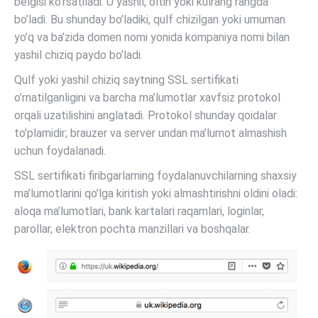
belgisi ko’rsatiladi. U yashil, oltin yoki kulrang rangda
bo’ladi. Bu shunday bo’ladiki, qulf chizilgan yoki umuman
yo’q va ba’zida domen nomi yonida kompaniya nomi bilan
yashil chiziq paydo bo’ladi.
Qulf yoki yashil chiziq saytning SSL sertifikati
o’rnatilganligini va barcha ma’lumotlar xavfsiz protokol
orqali uzatilishini anglatadi. Protokol shunday qoidalar
to’plamidir; brauzer va server undan ma’lumot almashish
uchun foydalanadi.
SSL sertifikati firibgarlarning foydalanuvchilarning shaxsiy
ma’lumotlarini qo’lga kiritish yoki almashtirishni oldini oladi:
aloqa ma’lumotlari, bank kartalari raqamlari, loginlar,
parollar, elektron pochta manzillari va boshqalar.