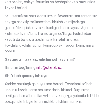
korxonalari, onlayn forumlar va boshqalar veb-saytlarida
foydali bo’ladi.
SSL sertifikati sayt egasi uchun foydalidir: shu tarzda siz
saytga shaxsiy ma’lumotlarni kiritish va mijozlarga
g’amxo’rlik qilish xavfsiz ekanligini tasdiqlaysiz. Agar biror
kishi maxfiy ma’lumotlar noto’g’ri qo’llarga tushishidan
xavotirda bo’lsa, u qo’shimcha kafolatlar oladi.
Foydalanuvchilar uchun kamroq xavf, yuqori kompaniya
obro’si.
Saytingizni xavfsiz qilishni xohlaysizmi?
Biz bilan bog’laning
info@starlab.uz
Shifrlash qanday ishlaydi
Xaridor saytingizga buyurtma beradi. Tovarlarni to’lash
uchun u kredit karta ma’lumotlarini kiritadi. Buyurtma
berilganda, ma’lumotlar veb-serveringizga yuboriladi. Ushbu
bosqichda firibgarlar uni ushlab olishlari mumkin.