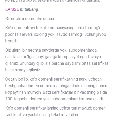
kompaniya puxta tekshiruvdan o’tganligini anglatadi.
EV SSL
ni tanlang
Bir nechta domenlar uchun
Ko’p domenli sertifikat kompaniyaning ichki tarmog’i,
pochta serveri, xolding yoki savdo tarmog’i uchun javob
beradi.
Biz ularni bir nechta saytlarga yoki subdomenlarda
sahifalari bo’lgan saytga ega kompaniyalarga tavsiya
qilamiz. Shunday qilib, siz barcha saytlarni bitta sertifikat
bilan himoya qilasiz.
Odatiy bo’lib, ko’p domenli sertifikatning narxi uchdan
beshgacha domen nomini o’z ichiga oladi. Ularning sonini
ko’paytirish mumkin. Ba’zi sertifikatlar bir vaqtning o’zida
100 tagacha domen yoki subdomenlarni himoya qiladi.
Ko’p domenli sertifikatlarning uchta turi mavjud: domen,
tashkilot va yashil chiziq tekshiruvi bilan.