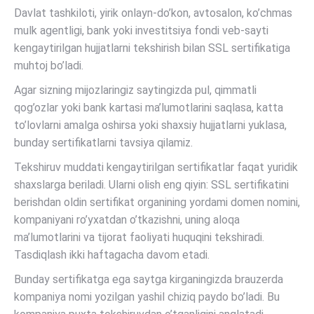
Davlat tashkiloti, yirik onlayn-do’kon, avtosalon, ko’chmas
mulk agentligi, bank yoki investitsiya fondi veb-sayti
kengaytirilgan hujjatlarni tekshirish bilan SSL sertifikatiga
muhtoj bo’ladi.
Agar sizning mijozlaringiz saytingizda pul, qimmatli
qog’ozlar yoki bank kartasi ma’lumotlarini saqlasa, katta
to’lovlarni amalga oshirsa yoki shaxsiy hujjatlarni yuklasa,
bunday sertifikatlarni tavsiya qilamiz.
Tekshiruv muddati kengaytirilgan sertifikatlar faqat yuridik
shaxslarga beriladi. Ularni olish eng qiyin: SSL sertifikatini
berishdan oldin sertifikat organining yordami domen nomini,
kompaniyani ro’yxatdan o’tkazishni, uning aloqa
ma’lumotlarini va tijorat faoliyati huquqini tekshiradi.
Tasdiqlash ikki haftagacha davom etadi.
Bunday sertifikatga ega saytga kirganingizda brauzerda
kompaniya nomi yozilgan yashil chiziq paydo bo’ladi. Bu