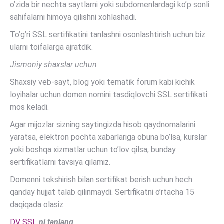
o’zida bir nechta saytlarni yoki subdomenlardagi ko’p sonli
sahifalarni himoya qilishni xohlashadi.
To’g’ri SSL sertifikatini tanlashni osonlashtirish uchun biz
ularni toifalarga ajratdik.
Jismoniy shaxslar uchun
Shaxsiy veb-sayt, blog yoki tematik forum kabi kichik
loyihalar uchun domen nomini tasdiqlovchi SSL sertifikati
mos keladi.
Agar mijozlar sizning saytingizda hisob qaydnomalarini
yaratsa, elektron pochta xabarlariga obuna bo’lsa, kurslar
yoki boshqa xizmatlar uchun to’lov qilsa, bunday
sertifikatlarni tavsiya qilamiz.
Domenni tekshirish bilan sertifikat berish uchun hech
qanday hujjat talab qilinmaydi. Sertifikatni o’rtacha 15
daqiqada olasiz.
DV SSL
ni tanlang