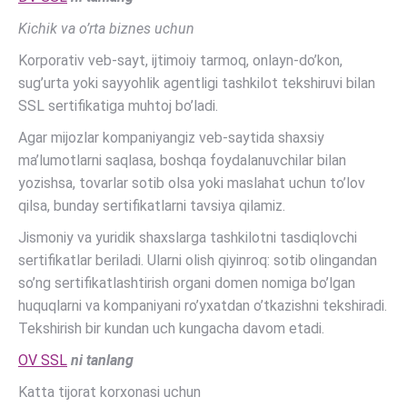
Kichik va o’rta biznes uchun
Korporativ veb-sayt, ijtimoiy tarmoq, onlayn-do’kon,
sug’urta yoki sayyohlik agentligi tashkilot tekshiruvi bilan
SSL sertifikatiga muhtoj bo’ladi.
Agar mijozlar kompaniyangiz veb-saytida shaxsiy
ma’lumotlarni saqlasa, boshqa foydalanuvchilar bilan
yozishsa, tovarlar sotib olsa yoki maslahat uchun to’lov
qilsa, bunday sertifikatlarni tavsiya qilamiz.
Jismoniy va yuridik shaxslarga tashkilotni tasdiqlovchi
sertifikatlar beriladi. Ularni olish qiyinroq: sotib olingandan
so’ng sertifikatlashtirish organi domen nomiga bo’lgan
huquqlarni va kompaniyani ro’yxatdan o’tkazishni tekshiradi.
Tekshirish bir kundan uch kungacha davom etadi.
OV SSL
ni tanlang
Katta tijorat korxonasi uchun