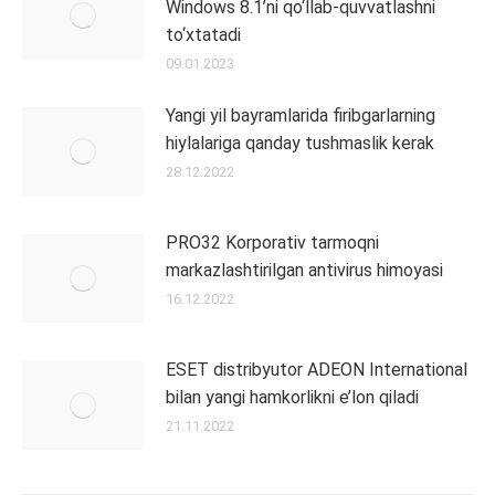
Windows 8.1’ni qo‘llab-quvvatlashni
to‘xtatadi
09.01.2023
Yangi yil bayramlarida firibgarlarning
hiylalariga qanday tushmaslik kerak
28.12.2022
PRO32 Korporativ tarmoqni
markazlashtirilgan antivirus himoyasi
16.12.2022
ESET distribyutor ADEON International
bilan yangi hamkorlikni e’lon qiladi
21.11.2022