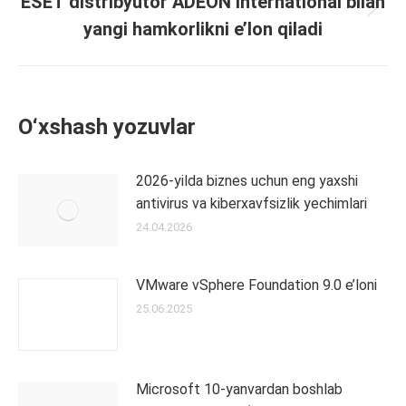
ESET distribyutor ADEON International bilan
Next
yangi hamkorlikni e’lon qiladi
post:
O‘xshash yozuvlar
2026-yilda biznes uchun eng yaxshi
antivirus va kiberxavfsizlik yechimlari
24.04.2026
VMware vSphere Foundation 9.0 e’loni
25.06.2025
Microsoft 10-yanvardan boshlab