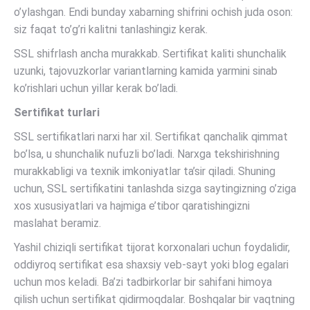
o’ylashgan. Endi bunday xabarning shifrini ochish juda oson:
siz faqat to’g’ri kalitni tanlashingiz kerak.
SSL shifrlash ancha murakkab. Sertifikat kaliti shunchalik
uzunki, tajovuzkorlar variantlarning kamida yarmini sinab
ko’rishlari uchun yillar kerak bo’ladi.
Sertifikat turlari
SSL sertifikatlari narxi har xil. Sertifikat qanchalik qimmat
bo’lsa, u shunchalik nufuzli bo’ladi. Narxga tekshirishning
murakkabligi va texnik imkoniyatlar ta’sir qiladi. Shuning
uchun, SSL sertifikatini tanlashda sizga saytingizning o’ziga
xos xususiyatlari va hajmiga e’tibor qaratishingizni
maslahat beramiz.
Yashil chiziqli sertifikat tijorat korxonalari uchun foydalidir,
oddiyroq sertifikat esa shaxsiy veb-sayt yoki blog egalari
uchun mos keladi. Ba’zi tadbirkorlar bir sahifani himoya
qilish uchun sertifikat qidirmoqdalar. Boshqalar bir vaqtning