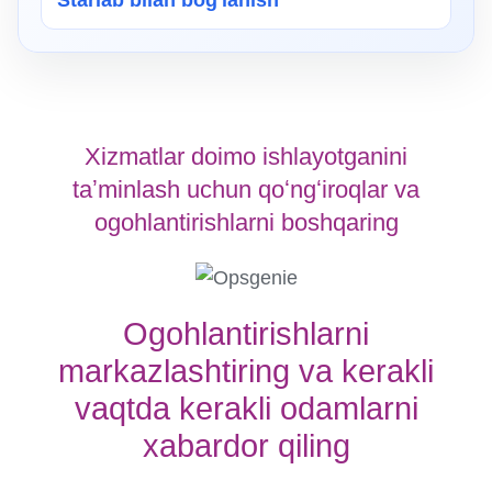
Starlab bilan bog'lanish
Xizmatlar doimo ishlayotganini
taʼminlash uchun qoʻngʻiroqlar va
ogohlantirishlarni boshqaring
Ogohlantirishlarni
markazlashtiring va kerakli
vaqtda kerakli odamlarni
xabardor qiling