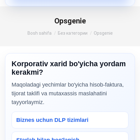
Opsgenie
Siz shu yerdasiz:
Bosh sahifa
Без категории
Opsgenie
Korporativ xarid bo'yicha yordam
kerakmi?
Maqoladagi yechimlar bo'yicha hisob-faktura,
tijorat taklifi va mutaxassis maslahatini
tayyorlaymiz.
Biznes uchun DLP tizimlari