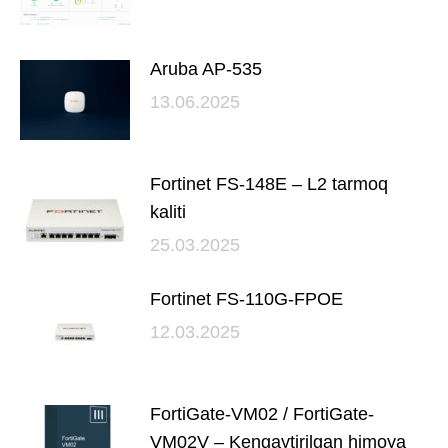
Aruba AP‑535
13.06.2025
Fortinet FS-148E – L2 tarmoq
kaliti
25.03.2025
Fortinet FS-110G-FPOE
12.03.2025
FortiGate-VM02 / FortiGate-
VM02V – Kengaytirilgan himoya