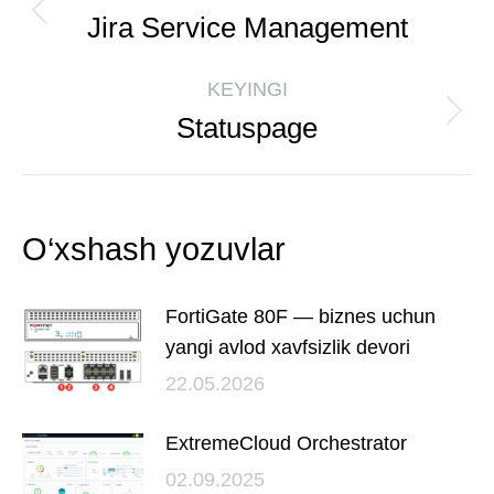
Jira Service Management
KEYINGI
Statuspage
O‘xshash yozuvlar
FortiGate 80F — biznes uchun
yangi avlod xavfsizlik devori
22.05.2026
ExtremeCloud Orchestrator
02.09.2025