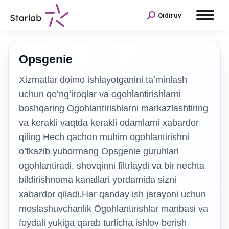
Qidiruv
Opsgenie
Xizmatlar doimo ishlayotganini taʼminlash
uchun qoʻngʻiroqlar va ogohlantirishlarni
boshqaring Ogohlantirishlarni markazlashtiring
va kerakli vaqtda kerakli odamlarni xabardor
qiling Hech qachon muhim ogohlantirishni
o’tkazib yubormang Opsgenie guruhlari
ogohlantiradi, shovqinni filtrlaydi va bir nechta
bildirishnoma kanallari yordamida sizni
xabardor qiladi.Har qanday ish jarayoni uchun
moslashuvchanlik Ogohlantirishlar manbasi va
foydali yukiga qarab turlicha ishlov berish